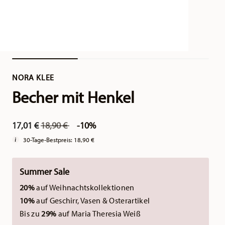
NORA KLEE
Becher mit Henkel
Price reduced from
to
17,01 €
18,90 €
-10%
30-Tage-Bestpreis:
18,90 €
Summer Sale
20%
auf Weihnachtskollektionen
10%
auf Geschirr, Vasen & Osterartikel
Bis zu
29%
auf Maria Theresia Weiß