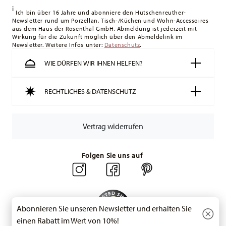
i
Lieferung erfolgt versandkostenfrei.
Ich bin über 16 Jahre und abonniere den Hutschenreuther-
Newsletter rund um Porzellan, Tisch-/Küchen und Wohn-Accessoires
Schweiz:
Lieferungen in die Schweiz sind ab 49,90 CHF
aus dem Haus der Rosenthal GmbH. Abmeldung ist jederzeit mit
versandkostenfrei. Unter einem Bestellwert von 49,90 CHF
Wirkung für die Zukunft möglich über den Abmeldelink im
Newsletter. Weitere Infos unter:
liegen die Versandkosten bei 36,90 CHF.
Datenschutz
.
Tracking:
Sie erhalten per E-Mail einen Trackingcode, sobald
WIE DÜRFEN WIR IHNEN HELFEN?
Ihr Paket auf die Reise geht.
Lieferzeit innerhalb Deutschlands:
3-5 Werktage für
RECHTLICHES & DATENSCHUTZ
vorrätige Artikel. Sie können die Lieferzeiten in andere
Länder
hier einsehen
.
Retouren:
Für Retouren nutzen Sie bitte
Vertrag widerrufen
unseren
Retourenservice
.
Folgen Sie uns auf
Abonnieren Sie unseren Newsletter und erhalten Sie
einen Rabatt im Wert von 10%!