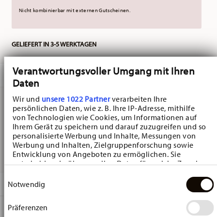
Nicht kombinierbar mit externen Gutscheinen.
GELIEFERT IN 3-5 WERKTAGEN
Verantwortungsvoller Umgang mit Ihren
BESCHREIBUNG
Daten
Wir und
unsere 1022 Partner
verarbeiten Ihre
persönlichen Daten, wie z. B. Ihre IP-Adresse, mithilfe
Hutschenreuther Nora Wild Flowers Klee Becher -
von Technologien wie Cookies, um Informationen auf
Ihrem Gerät zu speichern und darauf zuzugreifen und so
Konisch - Ø 8,8 cm - h 11,5 cm - 0,400 l, Bone China
personalisierte Werbung und Inhalte, Messungen von
Werbung und Inhalten, Zielgruppenforschung sowie
Multicolor
Entwicklung von Angeboten zu ermöglichen. Sie
entscheiden darüber, wer Ihre Daten für welche Zwecke
nutzt. Sie können Ihre Einwilligung jederzeit über die
Einwilligungsauswahl
Cookie-Erklärung oder durch Klicken auf das Privacy
DETAILS
Notwendig
Trigger Symbol ändern oder widerrufen
Hutschenreuther
Präferenzen
MA
ß
E
Wenn Sie es erlauben, würden wir auch gerne:
Nora