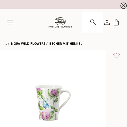
Newsletter-Anmeldung
10 % Rabatt für Ihre
!
ANMELDE
Menu
...
NORA WILD FLOWERS
BECHER MIT HENKEL
ADD 