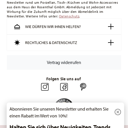
Newsletter rund um Porzellan, Tisch-/Küchen und Wohn-Accessoires
Schweiz:
Lieferungen in die Schweiz sind ab 49,90 CHF
aus dem Haus der Rosenthal GmbH. Abmeldung ist jederzeit mit
versandkostenfrei. Unter einem Bestellwert von 49,90 CHF
Wirkung für die Zukunft möglich über den Abmeldelink im
Newsletter. Weitere Infos unter:
liegen die Versandkosten bei 36,90 CHF.
Datenschutz
.
Tracking:
Sie erhalten per E-Mail einen Trackingcode, sobald
WIE DÜRFEN WIR IHNEN HELFEN?
Ihr Paket auf die Reise geht.
Lieferzeit innerhalb Deutschlands:
3-5 Werktage für
RECHTLICHES & DATENSCHUTZ
vorrätige Artikel. Sie können die Lieferzeiten in andere
Länder
hier einsehen
.
Retouren:
Für Retouren nutzen Sie bitte
Vertrag widerrufen
unseren
Retourenservice
.
Folgen Sie uns auf
Abonnieren Sie unseren Newsletter und erhalten Sie
einen Rabatt im Wert von 10%!
Halten Sie sich über Neuigkeiten, Trends