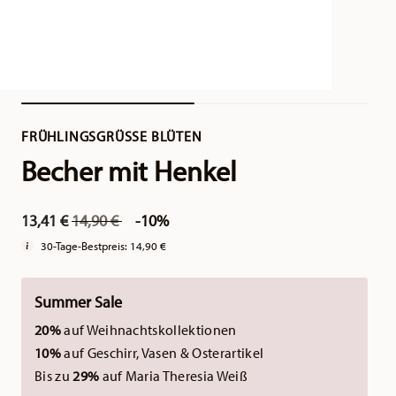
FRÜHLINGSGRÜSSE BLÜTEN
Becher mit Henkel
Price reduced from
to
13,41 €
14,90 €
-10%
30-Tage-Bestpreis:
14,90 €
Summer Sale
20%
auf Weihnachtskollektionen
10%
auf Geschirr, Vasen & Osterartikel
Bis zu
29%
auf Maria Theresia Weiß