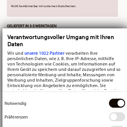
Nicht kombinierbar mit externen Gutscheinen.
GELIEFERT IN 3-5 WERKTAGEN
Verantwortungsvoller Umgang mit Ihren
Daten
BESCHREIBUNG
Wir und
unsere 1022 Partner
verarbeiten Ihre
persönlichen Daten, wie z. B. Ihre IP-Adresse, mithilfe
von Technologien wie Cookies, um Informationen auf
Hutschenreuther Frühlingsgrüsse Blüten Becher - Rund -
Ihrem Gerät zu speichern und darauf zuzugreifen und so
personalisierte Werbung und Inhalte, Messungen von
Ø 9,1 cm - h 12,2 cm - 0,410 l, Porzellan
Werbung und Inhalten, Zielgruppenforschung sowie
Entwicklung von Angeboten zu ermöglichen. Sie
entscheiden darüber, wer Ihre Daten für welche Zwecke
nutzt. Sie können Ihre Einwilligung jederzeit über die
DETAILS
Einwilligungsauswahl
Cookie-Erklärung oder durch Klicken auf das Privacy
Notwendig
Trigger Symbol ändern oder widerrufen
Hutschenreuther
MA
ß
E
Frühlingsgrüße
Präferenzen
Wenn Sie es erlauben, würden wir auch gerne:
Frühlingsgrüße Blüten
9,10 cm
Informationen über Ihre geografische Lage
PFLEGE- UND