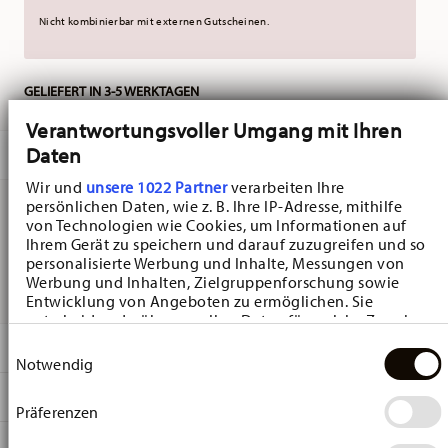
Nicht kombinierbar mit externen Gutscheinen.
GELIEFERT IN 3-5 WERKTAGEN
Verantwortungsvoller Umgang mit Ihren
Daten
BESCHREIBUNG
Wir und
unsere 1022 Partner
verarbeiten Ihre
persönlichen Daten, wie z. B. Ihre IP-Adresse, mithilfe
von Technologien wie Cookies, um Informationen auf
Hutschenreuther Frühlingsgrüsse Blütenteppich Becher
Ihrem Gerät zu speichern und darauf zuzugreifen und so
personalisierte Werbung und Inhalte, Messungen von
- Rund - Ø 9,1 cm - h 12,2 cm - 0,410 l, Porzellan
Werbung und Inhalten, Zielgruppenforschung sowie
Entwicklung von Angeboten zu ermöglichen. Sie
entscheiden darüber, wer Ihre Daten für welche Zwecke
nutzt. Sie können Ihre Einwilligung jederzeit über die
DETAILS
Einwilligungsauswahl
Cookie-Erklärung oder durch Klicken auf das Privacy
Notwendig
Trigger Symbol ändern oder widerrufen
Hutschenreuther
MA
ß
E
Frühlingsgrüße
Präferenzen
Wenn Sie es erlauben, würden wir auch gerne:
Frühlingsgrüße Blütenteppich
9,10 cm
Informationen über Ihre geografische Lage
PFLEGE- UND