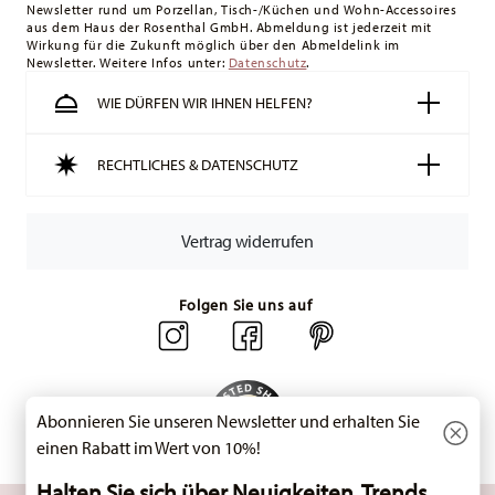
Newsletter rund um Porzellan, Tisch-/Küchen und Wohn-Accessoires
Schweiz:
Lieferungen in die Schweiz sind ab 49,90 CHF
aus dem Haus der Rosenthal GmbH. Abmeldung ist jederzeit mit
versandkostenfrei. Unter einem Bestellwert von 49,90 CHF
Wirkung für die Zukunft möglich über den Abmeldelink im
Newsletter. Weitere Infos unter:
liegen die Versandkosten bei 36,90 CHF.
Datenschutz
.
Tracking:
Sie erhalten per E-Mail einen Trackingcode, sobald
WIE DÜRFEN WIR IHNEN HELFEN?
Ihr Paket auf die Reise geht.
Lieferzeit innerhalb Deutschlands:
3-5 Werktage für
RECHTLICHES & DATENSCHUTZ
vorrätige Artikel. Sie können die Lieferzeiten in andere
Länder
hier einsehen
.
Retouren:
Für Retouren nutzen Sie bitte
Vertrag widerrufen
unseren
Retourenservice
.
Folgen Sie uns auf
Abonnieren Sie unseren Newsletter und erhalten Sie
einen Rabatt im Wert von 10%!
Halten Sie sich über Neuigkeiten, Trends