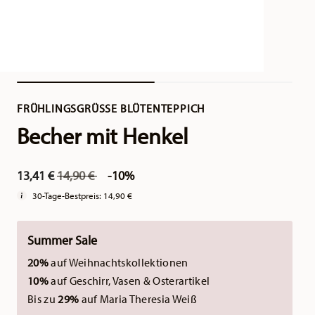
FRÜHLINGSGRÜSSE BLÜTENTEPPICH
Becher mit Henkel
Price reduced from
to
13,41 €
14,90 €
-10%
30-Tage-Bestpreis:
14,90 €
Summer Sale
20%
auf Weihnachtskollektionen
10%
auf Geschirr, Vasen & Osterartikel
Bis zu
29%
auf Maria Theresia Weiß