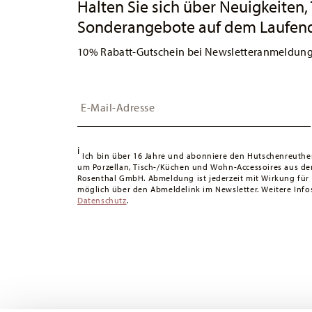
Halten Sie sich über Neuigkeiten,
Sonderangebote auf dem Laufen
10% Rabatt-Gutschein bei Newsletteranmeldun
Insert your email to register for the newsletters
i
Ich bin über 16 Jahre und abonniere den Hutschenreuthe
um Porzellan, Tisch-/Küchen und Wohn-Accessoires aus d
Rosenthal GmbH. Abmeldung ist jederzeit mit Wirkung für
möglich über den Abmeldelink im Newsletter. Weitere Infos
Datenschutz
.