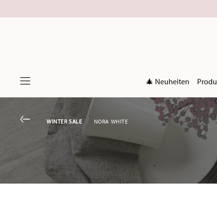
🎄 Neuheiten
Produ
Menu
Go back
WINTER SALE
NORA WHITE
Services
Footer