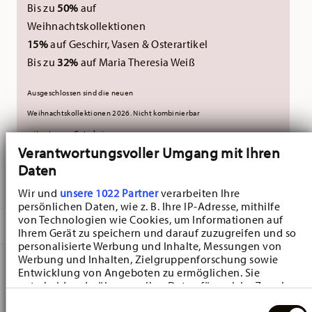
Bis zu
50%
auf
Weihnachtskollektionen
15%
auf Geschirr, Vasen & Osterartikel
Bis zu
32%
auf Maria Theresia Weiß
Ausgeschlossen sind die neuen
Weihnachtskollektionen 2026.
Nicht kombinierbar
mit externen Gutscheinen.
Verantwortungsvoller Umgang mit Ihren
Daten
GELIEFERT IN 3-5 WERKTAGEN
Wir und
unsere 1022 Partner
verarbeiten Ihre
persönlichen Daten, wie z. B. Ihre IP-Adresse, mithilfe
von Technologien wie Cookies, um Informationen auf
BESCHREIBUNG
Ihrem Gerät zu speichern und darauf zuzugreifen und so
personalisierte Werbung und Inhalte, Messungen von
Werbung und Inhalten, Zielgruppenforschung sowie
Entwicklung von Angeboten zu ermöglichen. Sie
Hutschenreuther Nora Christmas Platte - Oval - Ø 36,0
entscheiden darüber, wer Ihre Daten für welche Zwecke
nutzt. Sie können Ihre Einwilligung jederzeit über die
cm - h 2,2 cm, Bone China Grün
Einwilligungsauswahl
Cookie-Erklärung oder durch Klicken auf das Privacy