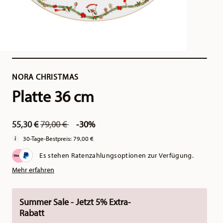
NORA CHRISTMAS
Platte 36 cm
Price reduced from
to
55,30 €
79,00 €
-30%
30-Tage-Bestpreis:
79,00 €
Es stehen Ratenzahlungsoptionen zur Verfügung.
Mehr erfahren
Summer Sale - Jetzt 5% Extra-
Rabatt