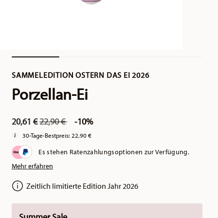
SAMMELEDITION OSTERN DAS EI 2026
Porzellan-Ei
Price reduced from
to
20,61 €
22,90 €
-10%
30-Tage-Bestpreis:
22,90 €
Es stehen Ratenzahlungsoptionen zur Verfügung.
Mehr erfahren
Zeitlich limitierte Edition Jahr 2026
Summer Sale