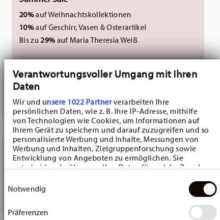
20%
auf Weihnachtskollektionen
10%
auf Geschirr, Vasen & Osterartikel
Bis zu
29%
auf Maria Theresia Weiß
Nicht kombinierbar mit externen Gutscheinen.
Verantwortungsvoller Umgang mit Ihren
Daten
GELIEFERT IN 3-5 WERKTAGEN
Wir und
unsere 1022 Partner
verarbeiten Ihre
persönlichen Daten, wie z. B. Ihre IP-Adresse, mithilfe
von Technologien wie Cookies, um Informationen auf
BESCHREIBUNG
Ihrem Gerät zu speichern und darauf zuzugreifen und so
personalisierte Werbung und Inhalte, Messungen von
Werbung und Inhalten, Zielgruppenforschung sowie
Entwicklung von Angeboten zu ermöglichen. Sie
Hutschenreuther Porzellan-Ei Das Ei 2026 Porzellan-Ei -
entscheiden darüber, wer Ihre Daten für welche Zwecke
nutzt. Sie können Ihre Einwilligung jederzeit über die
Einwilligungsauswahl
Oval - Ø 4,5 cm - h 6,8 cm, Porzellan Multicolor
Cookie-Erklärung oder durch Klicken auf das Privacy
Notwendig
Trigger Symbol ändern oder widerrufen
Präferenzen
Wenn Sie es erlauben, würden wir auch gerne: