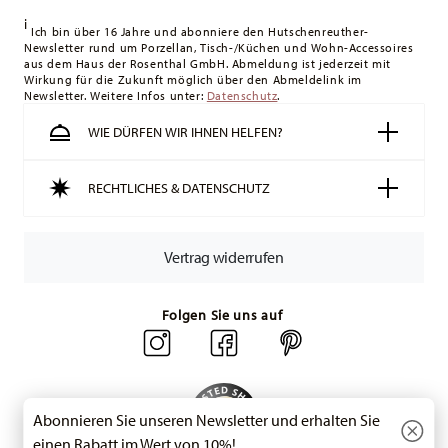
Königreich liegt der Mindestbestellwert bei £135, die
i
Lieferung erfolgt versandkostenfrei.
Ich bin über 16 Jahre und abonniere den Hutschenreuther-
Newsletter rund um Porzellan, Tisch-/Küchen und Wohn-Accessoires
Schweiz:
Lieferungen in die Schweiz sind ab 49,90 CHF
aus dem Haus der Rosenthal GmbH. Abmeldung ist jederzeit mit
versandkostenfrei. Unter einem Bestellwert von 49,90 CHF
Wirkung für die Zukunft möglich über den Abmeldelink im
Newsletter. Weitere Infos unter:
liegen die Versandkosten bei 36,90 CHF.
Datenschutz
.
Tracking:
Sie erhalten per E-Mail einen Trackingcode, sobald
WIE DÜRFEN WIR IHNEN HELFEN?
Ihr Paket auf die Reise geht.
Lieferzeit innerhalb Deutschlands:
3-5 Werktage für
RECHTLICHES & DATENSCHUTZ
vorrätige Artikel. Sie können die Lieferzeiten in andere
Länder
hier einsehen
.
Retouren:
Für Retouren nutzen Sie bitte
Vertrag widerrufen
unseren
Retourenservice
.
Folgen Sie uns auf
Abonnieren Sie unseren Newsletter und erhalten Sie
einen Rabatt im Wert von 10%!