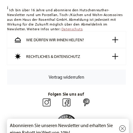
Königreich liegt der Mindestbestellwert bei £135, die
i
Lieferung erfolgt versandkostenfrei.
Ich bin über 16 Jahre und abonniere den Hutschenreuther-
Newsletter rund um Porzellan, Tisch-/Küchen und Wohn-Accessoires
Schweiz:
Lieferungen in die Schweiz sind ab 49,90 CHF
aus dem Haus der Rosenthal GmbH. Abmeldung ist jederzeit mit
versandkostenfrei. Unter einem Bestellwert von 49,90 CHF
Wirkung für die Zukunft möglich über den Abmeldelink im
Newsletter. Weitere Infos unter:
liegen die Versandkosten bei 36,90 CHF.
Datenschutz
.
Tracking:
Sie erhalten per E-Mail einen Trackingcode, sobald
WIE DÜRFEN WIR IHNEN HELFEN?
Ihr Paket auf die Reise geht.
Lieferzeit innerhalb Deutschlands:
3-5 Werktage für
RECHTLICHES & DATENSCHUTZ
vorrätige Artikel. Sie können die Lieferzeiten in andere
Länder
hier einsehen
.
Retouren:
Für Retouren nutzen Sie bitte
Vertrag widerrufen
unseren
Retourenservice
.
Folgen Sie uns auf
Abonnieren Sie unseren Newsletter und erhalten Sie
einen Rabatt im Wert von 10%!