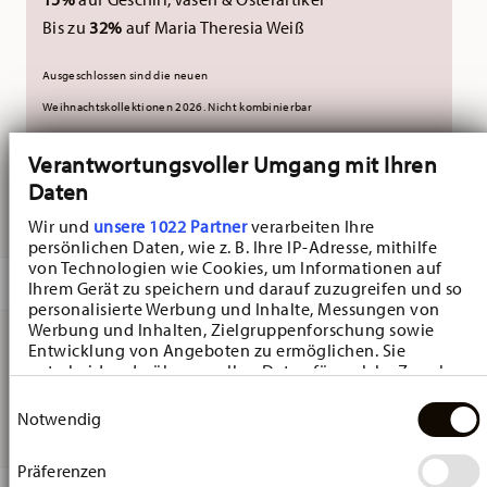
Bis zu
32%
auf Maria Theresia Weiß
Ausgeschlossen sind die neuen
Weihnachtskollektionen 2026.
Nicht kombinierbar
mit externen Gutscheinen.
Verantwortungsvoller Umgang mit Ihren
Daten
GELIEFERT IN 3-5 WERKTAGEN
Wir und
unsere 1022 Partner
verarbeiten Ihre
persönlichen Daten, wie z. B. Ihre IP-Adresse, mithilfe
von Technologien wie Cookies, um Informationen auf
BESCHREIBUNG
Ihrem Gerät zu speichern und darauf zuzugreifen und so
personalisierte Werbung und Inhalte, Messungen von
Werbung und Inhalten, Zielgruppenforschung sowie
Entwicklung von Angeboten zu ermöglichen. Sie
Hutschenreuther Frühlingsgrüsse Anemone Mini-Herz -
entscheiden darüber, wer Ihre Daten für welche Zwecke
nutzt. Sie können Ihre Einwilligung jederzeit über die
Einwilligungsauswahl
Herz - Ø 4,7 cm - h 5,4 cm, Porzellan Multicolor
Cookie-Erklärung oder durch Klicken auf das Privacy
Notwendig
Trigger Symbol ändern oder widerrufen
Präferenzen
Wenn Sie es erlauben, würden wir auch gerne: