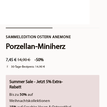
SAMMELEDITION OSTERN ANEMONE
Porzellan-Miniherz
Price reduced from
to
7,45 €
14,90 €
-50%
30-Tage-Bestpreis:
14,90 €
Summer Sale - Jetzt 5% Extra-
Rabatt
Bis zu
50%
auf
Weihnachtskollektionen
15%
auf Geschirr, Vasen & Osterartikel