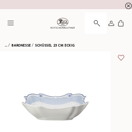
Newsletter-Anmeldung
10 % Rabatt für Ihre
!
ANMELDE
Menu
...
BARONESSE
SCHÜSSEL 23 CM ECKIG
ADD 