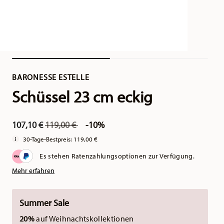
BARONESSE ESTELLE
Schüssel 23 cm eckig
Price reduced from
to
107,10 €
119,00 €
-10%
30-Tage-Bestpreis:
119,00 €
Es stehen Ratenzahlungsoptionen zur Verfügung.
Mehr erfahren
Summer Sale
20%
auf Weihnachtskollektionen