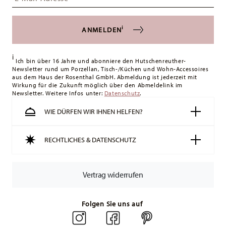
Deutschland betragen diese 4,90 €. Für alle anderen Länder
können Sie die Lieferkosten
hier einsehen
.
i
ANMELDEN
Vereinigtes Königreich:
Für Lieferungen ins Vereinigte
Königreich liegt der Mindestbestellwert bei £135, die
i
Lieferung erfolgt versandkostenfrei.
Ich bin über 16 Jahre und abonniere den Hutschenreuther-
Newsletter rund um Porzellan, Tisch-/Küchen und Wohn-Accessoires
Schweiz:
Lieferungen in die Schweiz sind ab 49,90 CHF
aus dem Haus der Rosenthal GmbH. Abmeldung ist jederzeit mit
versandkostenfrei. Unter einem Bestellwert von 49,90 CHF
Wirkung für die Zukunft möglich über den Abmeldelink im
Newsletter. Weitere Infos unter:
liegen die Versandkosten bei 36,90 CHF.
Datenschutz
.
Tracking:
Sie erhalten per E-Mail einen Trackingcode, sobald
WIE DÜRFEN WIR IHNEN HELFEN?
Ihr Paket auf die Reise geht.
Lieferzeit innerhalb Deutschlands:
3-5 Werktage für
RECHTLICHES & DATENSCHUTZ
vorrätige Artikel. Sie können die Lieferzeiten in andere
Länder
hier einsehen
.
Retouren:
Für Retouren nutzen Sie bitte
Vertrag widerrufen
unseren
Retourenservice
.
Folgen Sie uns auf