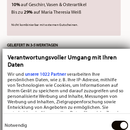
10%
auf Geschirr, Vasen & Osterartikel
Bis zu
29%
auf Maria Theresia Weiß
Nicht kombinierbar mit externen Gutscheinen.
GELIEFERT IN 3-5 WERKTAGEN
Verantwortungsvoller Umgang mit Ihren
Daten
BESCHREIBUNG
Wir und
unsere 1022 Partner
verarbeiten Ihre
persönlichen Daten, wie z. B. Ihre IP-Adresse, mithilfe
von Technologien wie Cookies, um Informationen auf
Hutschenreuther Baronesse Estelle Schüssel -
Ihrem Gerät zu speichern und darauf zuzugreifen und so
personalisierte Werbung und Inhalte, Messungen von
Quadratisch - Ø 26,5 cm - h 6,3 cm - 0,880 l, Porzellan
Werbung und Inhalten, Zielgruppenforschung sowie
Light Blue
Entwicklung von Angeboten zu ermöglichen. Sie
entscheiden darüber, wer Ihre Daten für welche Zwecke
nutzt. Sie können Ihre Einwilligung jederzeit über die
Baronesse - Hutschenreuther: creating a romantic mood
Einwilligungsauswahl
Cookie-Erklärung oder durch Klicken auf das Privacy
Notwendig
Trigger Symbol ändern oder widerrufen