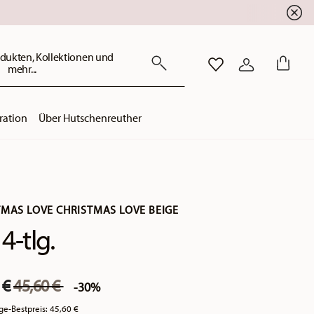
dukten, Kollektionen und
mehr...
WISHLIST
ANMELDEN
ration
Über Hutschenreuther
TMAS LOVE CHRISTMAS LOVE BEIGE
4-tlg.
Price reduced from
to
 €
45,60 €
-30%
ge-Bestpreis:
45,60 €