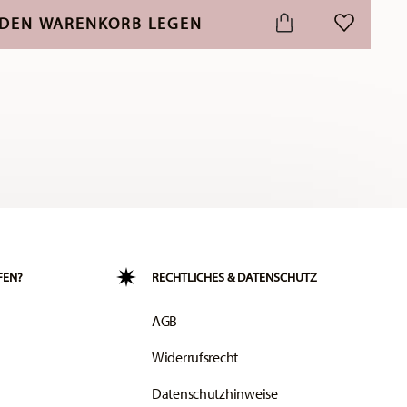
 DEN WARENKORB LEGEN
ADD TO WI
FEN?
RECHTLICHES & DATENSCHUTZ
AGB
Widerrufsrecht
Datenschutzhinweise