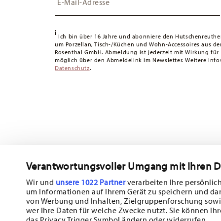
49,90 CHF liegen die Versandkosten bei 36,90 CHF.
Geschenkbox
Tracking:
Sie erhalten per E-Mail einen Trackingcode, sob
i
Lieferzeit innerhalb Deutschlands:
3-5 Werktage für vorr
Ich bin über 16 Jahre und abonniere den Hutschenreuthe
um Porzellan, Tisch-/Küchen und Wohn-Accessoires aus d
andere Länder
hier einsehen
.
Rosenthal GmbH. Abmeldung ist jederzeit mit Wirkung für
Retouren:
Für Retouren nutzen Sie bitte unseren
Retour
möglich über den Abmeldelink im Newsletter. Weitere Infos
Datenschutz
.
Verantwortungsvoller Umgang mit Ihren 
Abonnieren Sie unseren Newsletter und erhalten Sie einen Ra
10%!
Wir und
unsere 1022 Partner
verarbeiten Ihre persönlich
um Informationen auf Ihrem Gerät zu speichern und da
Halten Sie sich über Neuigkeiten, Trends
von Werbung und Inhalten, Zielgruppenforschung sowi
wer Ihre Daten für welche Zwecke nutzt. Sie können Ihr
Sonderangebote auf dem Laufenden.
das Privacy Trigger Symbol ändern oder widerrufen