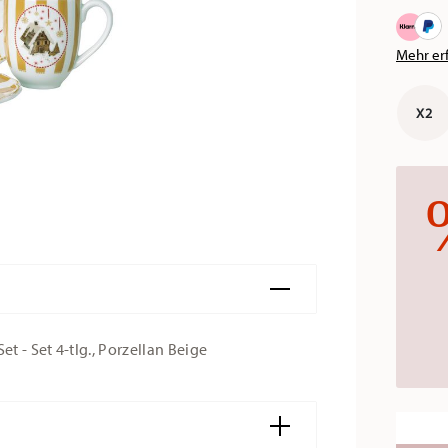
Mehr er
X2
 - Set 4-tlg., Porzellan Beige