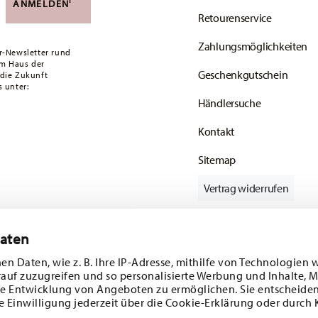
i
ANMELDEN
Retourenservice
ald Ihr Paket auf die Reise geht.
Zahlungsmöglichkeiten
ätige Artikel. Sie können die Lieferzeiten in
r-Newsletter rund
em Haus der
Geschenkgutschein
 die Zukunft
enservice
.
 unter:
Händlersuche
Kontakt
Sitemap
Vertrag widerrufen
Daten
batt im Wert von
Folgen Sie uns auf
en Daten, wie z. B. Ihre IP-Adresse, mithilfe von Technologien 
rauf zuzugreifen und so personalisierte Werbung und Inhalte,
 und
e Entwicklung von Angeboten zu ermöglichen. Sie entscheiden
e Einwilligung jederzeit über die Cookie-Erklärung oder durch 