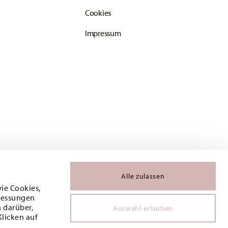
Cookies
Impressum
Alle zulassen
wie Cookies,
 Messungen
 darüber,
Auswahl erlauben
Klicken auf