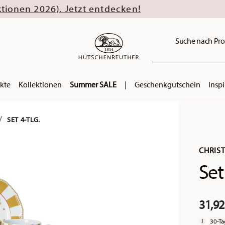
Jetzt entdecken!
Suche nach Pro
kte
Kollektionen
Summer SALE
|
Geschenkgutschein
Inspi
SET 4-TLG.
CHRIS
Set 
31,92
30-Ta