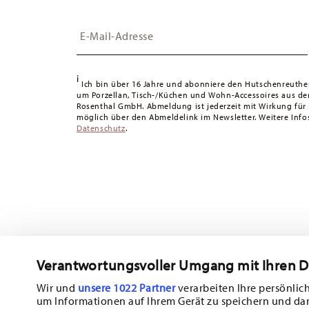
die Lieferung erfolgt versandkostenfrei.
Insert your email to register for the newsletters
Schweiz:
Lieferungen in die Schweiz sind ab 49,90 CHF 
49,90 CHF liegen die Versandkosten bei 36,90 CHF.
Tracking:
Sie erhalten per E-Mail einen Trackingcode, sob
i
Lieferzeit innerhalb Deutschlands:
3-5 Werktage für vorr
Ich bin über 16 Jahre und abonniere den Hutschenreuthe
um Porzellan, Tisch-/Küchen und Wohn-Accessoires aus d
andere Länder
hier einsehen
.
Rosenthal GmbH. Abmeldung ist jederzeit mit Wirkung für
Retouren:
Für Retouren nutzen Sie bitte unseren
Retour
möglich über den Abmeldelink im Newsletter. Weitere Infos
Datenschutz
.
Verantwortungsvoller Umgang mit Ihren 
Abonnieren Sie unseren Newsletter und erhalten Sie einen Ra
10%!
Wir und
unsere 1022 Partner
verarbeiten Ihre persönlich
um Informationen auf Ihrem Gerät zu speichern und da