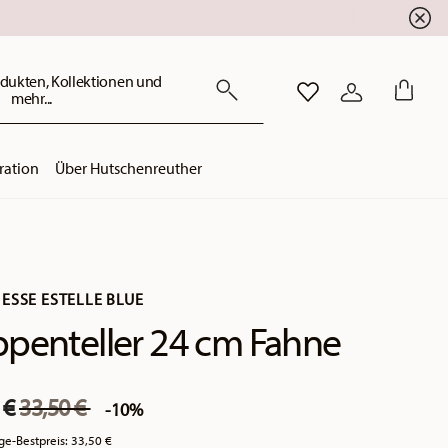
dukten, Kollektionen und
mehr...
WISHLIST
ANMELDEN
ration
Über Hutschenreuther
ESSE ESTELLE BLUE
penteller 24 cm Fahne
Price reduced from
to
 €
33,50 €
-10%
ge-Bestpreis:
33,50 €