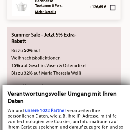
Baronesse
Teekanne 6 Pers.
+ 126,65 €
Mehr Details
Summer Sale - Jetzt 5% Extra-
Rabatt
Bis zu
50%
auf
Weihnachtskollektionen
15%
auf Geschirr, Vasen & Osterartikel
Bis zu
32%
auf Maria Theresia Weiß
Ausgeschlossen sind die neuen
Verantwortungsvoller Umgang mit Ihren
Weihnachtskollektionen 2026.
Nicht kombinierbar
Daten
mit externen Gutscheinen.
Wir und
unsere 1022 Partner
verarbeiten Ihre
persönlichen Daten, wie z. B. Ihre IP-Adresse, mithilfe
von Technologien wie Cookies, um Informationen auf
GELIEFERT IN 3-5 WERKTAGEN
Ihrem Gerät zu speichern und darauf zuzugreifen und so