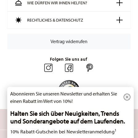
WIE DÜRFEN WIR IHNEN HELFEN?
Ihr Paket auf die Reise geht.
Lieferzeit innerhalb Deutschlands:
3-5 Werktage für
RECHTLICHES & DATENSCHUTZ
vorrätige Artikel. Sie können die Lieferzeiten in andere
Länder
hier einsehen
.
Retouren:
Für Retouren nutzen Sie bitte
Vertrag widerrufen
unseren
Retourenservice
.
Folgen Sie uns auf
Abonnieren Sie unseren Newsletter und erhalten Sie
einen Rabatt im Wert von 10%!
Halten Sie sich über Neuigkeiten, Trends
ENTDECKEN SIE UNSERE MARKEN
und Sonderangebote auf dem Laufenden.
Design & Funktionalität für Ihr Zuhause
1
10% Rabatt-Gutschein bei Newsletteranmeldung