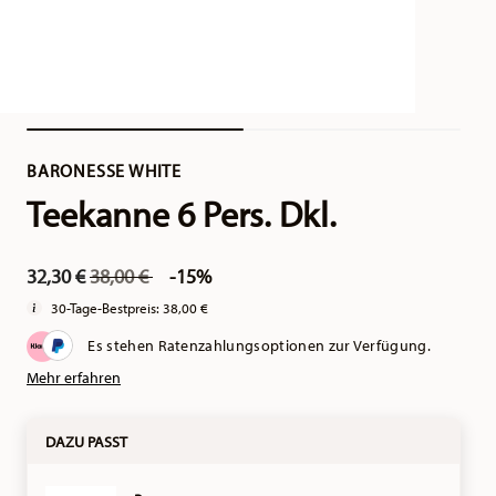
BARONESSE WHITE
Teekanne 6 Pers. Dkl.
Price reduced from
to
32,30 €
38,00 €
-15%
30-Tage-Bestpreis:
38,00 €
Es stehen Ratenzahlungsoptionen zur Verfügung.
Mehr erfahren
DAZU PASST