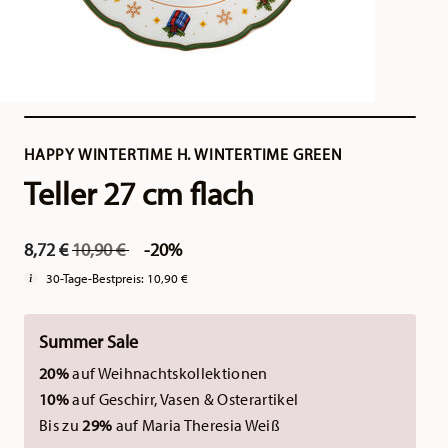
HAPPY WINTERTIME H. WINTERTIME GREEN
Teller 27 cm flach
Price reduced from
to
8,72 €
10,90 €
-20%
30-Tage-Bestpreis:
10,90 €
Summer Sale
20%
auf Weihnachtskollektionen
10%
auf Geschirr, Vasen & Osterartikel
Bis zu
29%
auf Maria Theresia Weiß