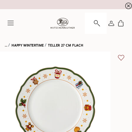
Newsletter-Anmeldung
10 % Rabatt für Ihre
!
ANMELDE
Menu
...
HAPPY WINTERTIME
TELLER 27 CM FLACH
ADD 