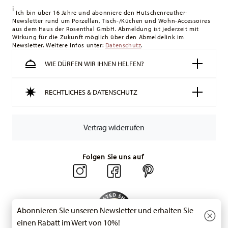
i
Lieferung erfolgt versandkostenfrei.
Ich bin über 16 Jahre und abonniere den Hutschenreuther-
Newsletter rund um Porzellan, Tisch-/Küchen und Wohn-Accessoires
Schweiz:
Lieferungen in die Schweiz sind ab 49,90 CHF
aus dem Haus der Rosenthal GmbH. Abmeldung ist jederzeit mit
versandkostenfrei. Unter einem Bestellwert von 49,90 CHF
Wirkung für die Zukunft möglich über den Abmeldelink im
Newsletter. Weitere Infos unter:
liegen die Versandkosten bei 36,90 CHF.
Datenschutz
.
Tracking:
Sie erhalten per E-Mail einen Trackingcode, sobald
WIE DÜRFEN WIR IHNEN HELFEN?
Ihr Paket auf die Reise geht.
Lieferzeit innerhalb Deutschlands:
3-5 Werktage für
RECHTLICHES & DATENSCHUTZ
vorrätige Artikel. Sie können die Lieferzeiten in andere
Länder
hier einsehen
.
Retouren:
Für Retouren nutzen Sie bitte
Vertrag widerrufen
unseren
Retourenservice
.
Folgen Sie uns auf
Abonnieren Sie unseren Newsletter und erhalten Sie
einen Rabatt im Wert von 10%!