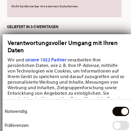
Nicht kombinierbar mit externen Gutscheinen.
GELIEFERT IN 3-5 WERKTAGEN
Verantwortungsvoller Umgang mit Ihren
BESCHREIBUNG
Daten
Wir und
unsere 1022 Partner
verarbeiten Ihre
persönlichen Daten, wie z. B. Ihre IP-Adresse, mithilfe
Hutschenreuther Happy Wintertime H. Wintertime Green
von Technologien wie Cookies, um Informationen auf
Ihrem Gerät zu speichern und darauf zuzugreifen und so
Teller Flach - Rund - Ø 27,2 cm - h 2,7 cm, Porzellan
personalisierte Werbung und Inhalte, Messungen von
Werbung und Inhalten, Zielgruppenforschung sowie
Multicolor
Entwicklung von Angeboten zu ermöglichen. Sie
entscheiden darüber, wer Ihre Daten für welche Zwecke
nutzt. Sie können Ihre Einwilligung jederzeit über die
Einwilligungsauswahl
Cookie-Erklärung oder durch Klicken auf das Privacy
DETAILS
Notwendig
Trigger Symbol ändern oder widerrufen
Hutschenreuther
Präferenzen
MA
ß
E
Wenn Sie es erlauben, würden wir auch gerne:
Happy Wintertime