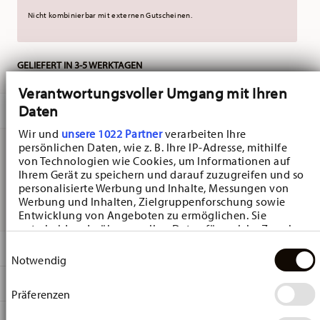
Nicht kombinierbar mit externen Gutscheinen.
GELIEFERT IN 3-5 WERKTAGEN
Verantwortungsvoller Umgang mit Ihren
Daten
BESCHREIBUNG
Wir und
unsere 1022 Partner
verarbeiten Ihre
persönlichen Daten, wie z. B. Ihre IP-Adresse, mithilfe
von Technologien wie Cookies, um Informationen auf
Hutschenreuther Nora Christmas Tischlicht - Rund - Ø
Ihrem Gerät zu speichern und darauf zuzugreifen und so
personalisierte Werbung und Inhalte, Messungen von
11,0 cm - h 3,6 cm, Bone China Grün
Werbung und Inhalten, Zielgruppenforschung sowie
Entwicklung von Angeboten zu ermöglichen. Sie
entscheiden darüber, wer Ihre Daten für welche Zwecke
nutzt. Sie können Ihre Einwilligung jederzeit über die
DETAILS
Einwilligungsauswahl
Cookie-Erklärung oder durch Klicken auf das Privacy
Notwendig
Trigger Symbol ändern oder widerrufen
Hutschenreuther
MA
ß
E
Nora
Präferenzen
Wenn Sie es erlauben, würden wir auch gerne:
Christmas
11,00 cm
Informationen über Ihre geografische Lage
PFLEGE- UND