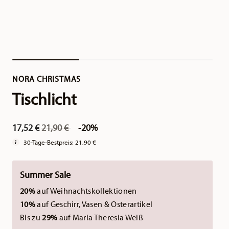
NORA CHRISTMAS
Tischlicht
Price reduced from
to
17,52 €
21,90 €
-20%
30-Tage-Bestpreis:
21,90 €
Summer Sale
20%
auf Weihnachtskollektionen
10%
auf Geschirr, Vasen & Osterartikel
Bis zu
29%
auf Maria Theresia Weiß