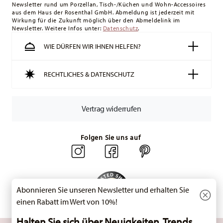
Newsletter rund um Porzellan, Tisch-/Küchen und Wohn-Accessoires
Schweiz:
Lieferungen in die Schweiz sind ab 49,90 CHF
aus dem Haus der Rosenthal GmbH. Abmeldung ist jederzeit mit
versandkostenfrei. Unter einem Bestellwert von 49,90 CHF
Wirkung für die Zukunft möglich über den Abmeldelink im
Newsletter. Weitere Infos unter:
liegen die Versandkosten bei 36,90 CHF.
Datenschutz
.
Tracking:
Sie erhalten per E-Mail einen Trackingcode, sobald
WIE DÜRFEN WIR IHNEN HELFEN?
Ihr Paket auf die Reise geht.
Lieferzeit innerhalb Deutschlands:
3-5 Werktage für
RECHTLICHES & DATENSCHUTZ
vorrätige Artikel. Sie können die Lieferzeiten in andere
Länder
hier einsehen
.
Retouren:
Für Retouren nutzen Sie bitte
Vertrag widerrufen
unseren
Retourenservice
.
Folgen Sie uns auf
Abonnieren Sie unseren Newsletter und erhalten Sie
einen Rabatt im Wert von 10%!
Halten Sie sich über Neuigkeiten, Trends