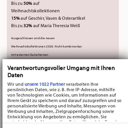
Bis zu
50%
auf
Weihnachtskollektionen
15%
auf Geschirr, Vasen & Osterartikel
Bis zu
32%
auf Maria Theresia Weiß
Ausgeschlossen sind die neuen
Weihnachtskollektionen 2026.
Nicht kombinierbar
mit externen Gutscheinen.
Verantwortungsvoller Umgang mit Ihren
Daten
GELIEFERT IN 3-5 WERKTAGEN
Wir und
unsere 1022 Partner
verarbeiten Ihre
persönlichen Daten, wie z. B. Ihre IP-Adresse, mithilfe
BESCHREIBUNG
von Technologien wie Cookies, um Informationen auf
Ihrem Gerät zu speichern und darauf zuzugreifen und so
personalisierte Werbung und Inhalte, Messungen von
Werbung und Inhalten, Zielgruppenforschung sowie
Hutschenreuther Christmas Love Christmas Love
Entwicklung von Angeboten zu ermöglichen. Sie
entscheiden darüber, wer Ihre Daten für welche Zwecke
Tortenplatte mit Fuß - Rund - Ø 27,7 cm - h 10,5 cm,
nutzt. Sie können Ihre Einwilligung jederzeit über die