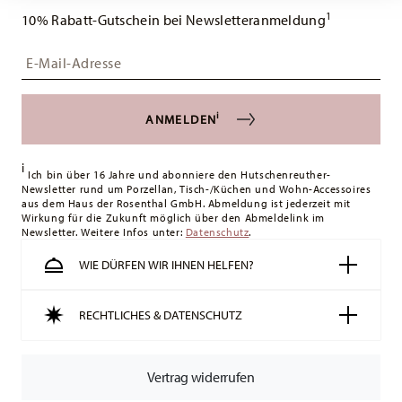
1
Lieferungen ins Vereinigte Königreich) kostenlos.
10% Rabatt-Gutschein bei Newsletteranmeldung
Lieferkosten unter 49,90 €:
Geschenkbox
Wenn der Wert Ihres Einkaufs
Insert your email to register for the newsletters
weniger als 49,90 € beträgt, fallen Versandkosten an. Für
Deutschland betragen diese 4,90 €. Für alle anderen Länder
können Sie die Lieferkosten
hier einsehen
.
i
ANMELDEN
Vereinigtes Königreich:
Für Lieferungen ins Vereinigte
Königreich liegt der Mindestbestellwert bei £135, die
i
Lieferung erfolgt versandkostenfrei.
Ich bin über 16 Jahre und abonniere den Hutschenreuther-
Newsletter rund um Porzellan, Tisch-/Küchen und Wohn-Accessoires
Schweiz:
Lieferungen in die Schweiz sind ab 49,90 CHF
aus dem Haus der Rosenthal GmbH. Abmeldung ist jederzeit mit
versandkostenfrei. Unter einem Bestellwert von 49,90 CHF
Wirkung für die Zukunft möglich über den Abmeldelink im
Newsletter. Weitere Infos unter:
liegen die Versandkosten bei 36,90 CHF.
Datenschutz
.
Tracking:
Sie erhalten per E-Mail einen Trackingcode, sobald
WIE DÜRFEN WIR IHNEN HELFEN?
Ihr Paket auf die Reise geht.
Lieferzeit innerhalb Deutschlands:
3-5 Werktage für
RECHTLICHES & DATENSCHUTZ
vorrätige Artikel. Sie können die Lieferzeiten in andere
Länder
hier einsehen
.
Retouren:
Für Retouren nutzen Sie bitte
Vertrag widerrufen
unseren
Retourenservice
.