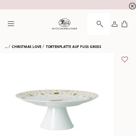
Summer SALE! Sichern Sie sich 5% EXTRA-RABATT
☀️
ANMELDE
Menu
...
CHRISTMAS LOVE
TORTENPLATTE AUF FUSS GROSS
ADD 