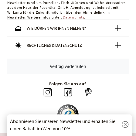
Newsletter rund um Porzellan, Tisch-/Küchen und Wohn-Accessoires
Schweiz:
Lieferungen in die Schweiz sind ab 49,90 CHF
aus dem Haus der Rosenthal GmbH. Abmeldung ist jederzeit mit
versandkostenfrei. Unter einem Bestellwert von 49,90 CHF
Wirkung für die Zukunft möglich über den Abmeldelink im
Newsletter. Weitere Infos unter:
liegen die Versandkosten bei 36,90 CHF.
Datenschutz
.
Tracking:
Sie erhalten per E-Mail einen Trackingcode, sobald
WIE DÜRFEN WIR IHNEN HELFEN?
Ihr Paket auf die Reise geht.
Lieferzeit innerhalb Deutschlands:
3-5 Werktage für
RECHTLICHES & DATENSCHUTZ
vorrätige Artikel. Sie können die Lieferzeiten in andere
Länder
hier einsehen
.
Retouren:
Für Retouren nutzen Sie bitte
Vertrag widerrufen
unseren
Retourenservice
.
Folgen Sie uns auf
Abonnieren Sie unseren Newsletter und erhalten Sie
einen Rabatt im Wert von 10%!