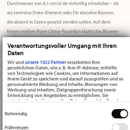
Durchmesser von 8,1 cm ist sie vielseitig einsetzbar – ob
als zentrales Deko-Element oder für einzelne Blumen,
die dezent in Szene gesetzt werden sollen. Auf dem
feinen weißen Bone China-Porzellan läutet das Blumen-
Dekor in Form von Pfingstnelken den Frühling ein.
Verantwortungsvoller Umgang mit Ihren
Daten
Die sanft nach oben geöffnete Becherform wirkt
Wir und
unsere 1022 Partner
verarbeiten Ihre
klassisch und elegant. Die Blumen-Vase mit floralem
persönlichen Daten, wie z. B. Ihre IP-Adresse, mithilfe
Dekor wird zu einem Blickfang auf jedem Tisch und
von Technologien wie Cookies, um Informationen auf
Ihrem Gerät zu speichern und darauf zuzugreifen und so
schafft ein charmantes, frühlingshaftes Ambiente. Ob
personalisierte Werbung und Inhalte, Messungen von
Werbung und Inhalten, Zielgruppenforschung sowie
auf dem gedeckten Tisch, der Fensterbank oder als
Entwicklung von Angeboten zu ermöglichen. Sie
Geschenk – diese Blumen-Vase aus feinstem
entscheiden darüber, wer Ihre Daten für welche Zwecke
nutzt. Sie können Ihre Einwilligung jederzeit über die
Einwilligungsauswahl
Knochenporzellan wird zu einem stilvollen Blickfang in
Cookie-Erklärung oder durch Klicken auf das Privacy
Notwendig
Trigger Symbol ändern oder widerrufen
Ihrem Zuhause.
Präferenzen
Wenn Sie es erlauben, würden wir auch gerne: