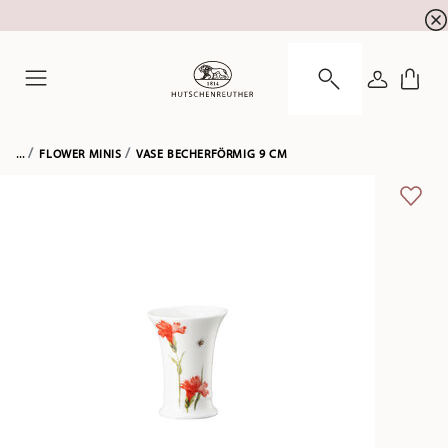
Newsletter-Anmeldung
10 % Rabatt für Ihre
!
ANMELDE
Menu
...
FLOWER MINIS
VASE BECHERFÖRMIG 9 CM
ADD 