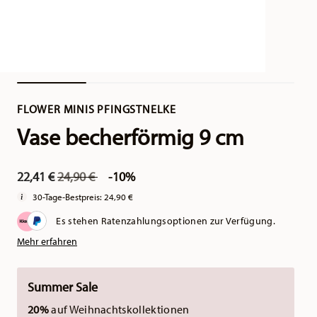
FLOWER MINIS PFINGSTNELKE
Vase becherförmig 9 cm
Price reduced from
to
22,41 €
24,90 €
-10%
30-Tage-Bestpreis:
24,90 €
Es stehen Ratenzahlungsoptionen zur Verfügung.
Mehr erfahren
Summer Sale
20%
auf Weihnachtskollektionen