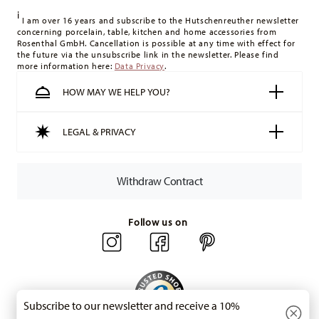
delivery costs
here
.
i
United Kingdom:
For deliveries to the United Kingdom, the
I am over 16 years and subscribe to the Hutschenreuther newsletter
concerning porcelain, table, kitchen and home accessories from
minimum order value is £135, and delivery is free of charge.
Rosenthal GmbH. Cancellation is possible at any time with effect for
Switzerland:
delivery is free of charge for orders over 49,90
the future via the unsubscribe link in the newsletter. Please find
more information here:
Data Privacy
.
CHF. If the value of your purchase is less than 49,90 CHF,
delivery charges are 36,90 CHF.
HOW MAY WE HELP YOU?
Tracking:
You will receive a tracking code by e-mail as soon
as your parcel is dispatched.
LEGAL & PRIVACY
Delivery time:
3-5 working days for delivery within Germany
for items in stock. You can view delivery times to other
countries
here
.
Withdraw Contract
Returns:
For returns, please use our
returns service
.
Follow us on
Subscribe to our newsletter and receive a 10%