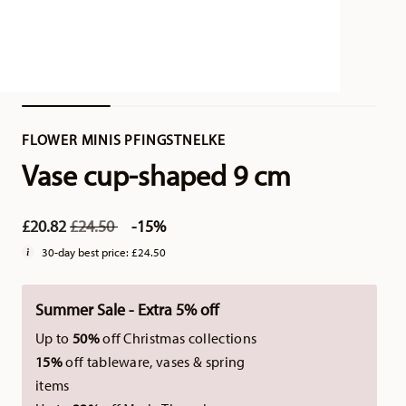
FLOWER MINIS PFINGSTNELKE
Vase cup-shaped 9 cm
Price reduced from
to
£20.82
£24.50
-15%
30-day best price:
£24.50
Summer Sale - Extra 5% off
Up to
50%
off Christmas collections
15%
off tableware, vases & spring
items