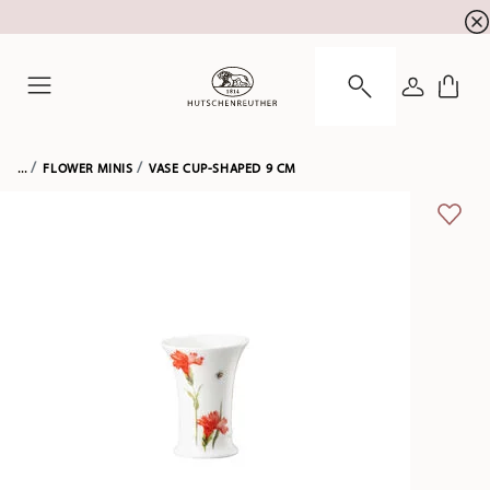
Summer SALE! Get EXTRA 5% OFF and save up to 
☀️
LOGIN
Menu
...
FLOWER MINIS
VASE CUP-SHAPED 9 CM
ADD 