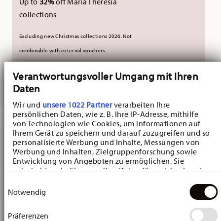
Up to
32%
off Maria Theresia
collections
Excluding new Christmas collections 2026. Not
combinable with external vouchers.
Verantwortungsvoller Umgang mit Ihren
DELIVERED IN 10-14 WORKING DAYS
Daten
Wir und
unsere 1022 Partner
verarbeiten Ihre
persönlichen Daten, wie z. B. Ihre IP-Adresse, mithilfe
DESCRIPTION
von Technologien wie Cookies, um Informationen auf
Ihrem Gerät zu speichern und darauf zuzugreifen und so
personalisierte Werbung und Inhalte, Messungen von
Werbung und Inhalten, Zielgruppenforschung sowie
Hutschenreuther Flower Minis Pfingstnelke Vase - Ø 8,1
Entwicklung von Angeboten zu ermöglichen. Sie
entscheiden darüber, wer Ihre Daten für welche Zwecke
cm - h 9,4 cm - 0,130 l, Bone China
nutzt. Sie können Ihre Einwilligung jederzeit über die
Einwilligungsauswahl
Cookie-Erklärung oder durch Klicken auf das Privacy
Notwendig
Trigger Symbol ändern oder widerrufen
DETAILS
Präferenzen
Wenn Sie es erlauben, würden wir auch gerne: