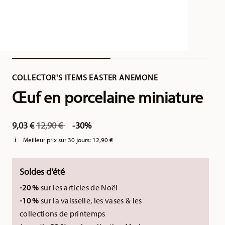
COLLECTOR'S ITEMS EASTER ANEMONE
Œuf en porcelaine miniature
Price reduced from
to
9,03 €
12,90 €
-30%
Meilleur prix sur 30 jours:
12,90 €
Soldes d'été
-20 %
sur les articles de Noël
-10 %
sur la vaisselle, les vases & les
collections de printemps