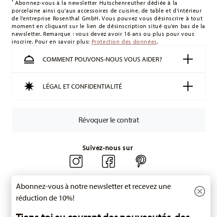
montant minimum de commande est de 135 £. La livraison
Abonnez-vous à la newsletter Hutschenreuther dédiée à la
porcelaine ainsi qu’aux accessoires de cuisine, de table et d’intérieur
est offerte.
de l’entreprise Rosenthal GmbH. Vous pouvez vous désinscrire à tout
Suisse :
Les livraisons en Suisse sont gratuites à partir de
moment en cliquant sur le lien de désinscription situé qu’en bas de la
newsletter. Remarque : vous devez avoir 16 ans ou plus pour vous
49,90 CHF. Pour toute commande inférieure à 49,90 CHF, les
inscrire. Pour en savoir plus:
Protection des données
.
frais de livraison s'élèvent à 36,90 CHF.
Suivi :
Vous recevrez un code de suivi par e-mail dès que
COMMENT POUVONS-NOUS VOUS AIDER?
votre colis aura été expédié.
Délai de livraison en France :
5-7 jours ouvrables pour les
LÉGAL ET CONFIDENTIALITÉ
articles en stock. Vous pouvez consulter les délais de
livraison vers d'autres pays
ici
.
Retours :
Pour les retours, veuillez utiliser notre
service de
Révoquer le contrat
retour
.
Suivez-nous sur
Abonnez-vous à notre newsletter et recevez une
réduction de 10%!