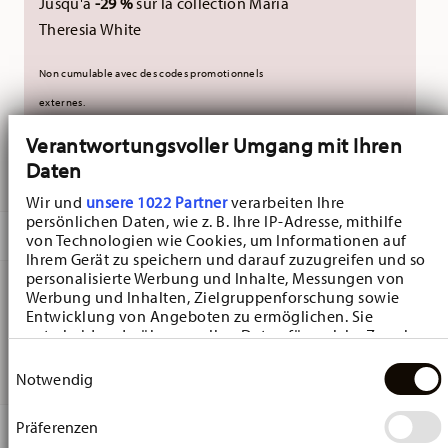
Jusqu'à
-29 %
sur la collection Maria
Theresia White
Non cumulable avec des codes promotionnels
externes.
Verantwortungsvoller Umgang mit Ihren
Daten
LIVRÉ EN 5-7 JOURS OUVRABLES
Wir und
unsere 1022 Partner
verarbeiten Ihre
persönlichen Daten, wie z. B. Ihre IP-Adresse, mithilfe
DESCRIPTION
von Technologien wie Cookies, um Informationen auf
Ihrem Gerät zu speichern und darauf zuzugreifen und so
personalisierte Werbung und Inhalte, Messungen von
Werbung und Inhalten, Zielgruppenforschung sowie
Hutschenreuther Frühlingswiese Anemone Miniature
Entwicklung von Angeboten zu ermöglichen. Sie
entscheiden darüber, wer Ihre Daten für welche Zwecke
egg - Ovale - Ø 3,4 cm - h 5,2 cm, Porcelaine
nutzt. Sie können Ihre Einwilligung jederzeit über die
Einwilligungsauswahl
Cookie-Erklärung oder durch Klicken auf das Privacy
Notwendig
Trigger Symbol ändern oder widerrufen
Präferenzen
DÉTAILS
Wenn Sie es erlauben, würden wir auch gerne: