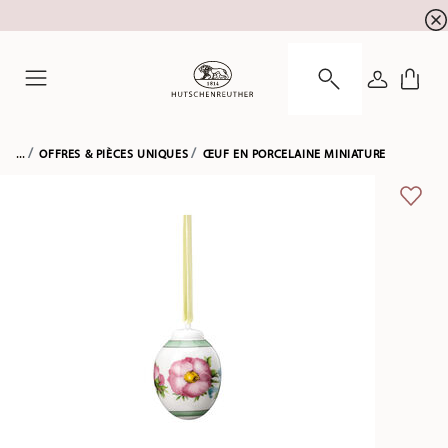
l'inscription à la newslett
10 % de réduction pour
CONNEXI
Menu
...
OFFRES & PIÈCES UNIQUES
ŒUF EN PORCELAINE MINIATURE
LIST