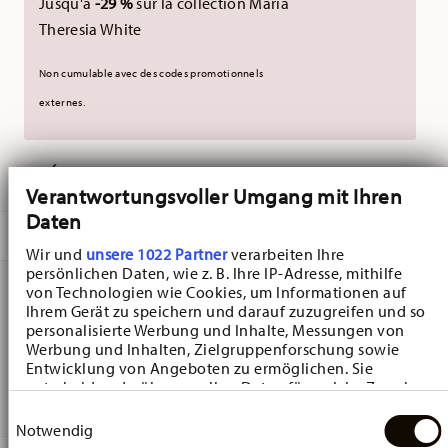
Jusqu'à
-29 %
sur la collection Maria
Theresia White
Non cumulable avec des codes promotionnels
externes.
LIVRÉ EN 5-7 JOURS OUVRABLES
Verantwortungsvoller Umgang mit Ihren
Daten
DESCRIPTION
Wir und
unsere 1022 Partner
verarbeiten Ihre
persönlichen Daten, wie z. B. Ihre IP-Adresse, mithilfe
von Technologien wie Cookies, um Informationen auf
Ihrem Gerät zu speichern und darauf zuzugreifen und so
Hutschenreuther Baronesse Estelle Dinner plate - Rond -
personalisierte Werbung und Inhalte, Messungen von
Ø 26,2 cm - h 3,1 cm, Porcelaine
Werbung und Inhalten, Zielgruppenforschung sowie
Entwicklung von Angeboten zu ermöglichen. Sie
entscheiden darüber, wer Ihre Daten für welche Zwecke
Baronesse - Hutschenreuther: creating a romantic mood
nutzt. Sie können Ihre Einwilligung jederzeit über die
Einwilligungsauswahl
Cookie-Erklärung oder durch Klicken auf das Privacy
Notwendig
Trigger Symbol ändern oder widerrufen