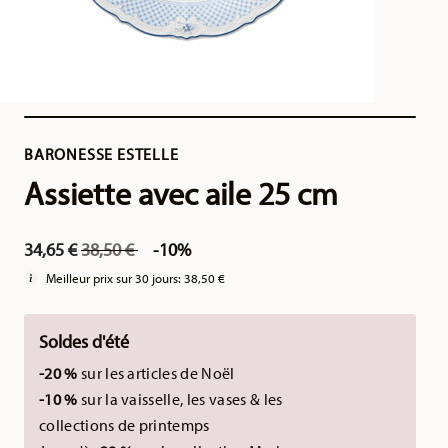
BARONESSE ESTELLE
Assiette avec aile 25 cm
Price reduced from
to
34,65 €
38,50 €
-10%
Meilleur prix sur 30 jours:
38,50 €
Soldes d'été
-20 %
sur les articles de Noël
-10 %
sur la vaisselle, les vases & les
collections de printemps