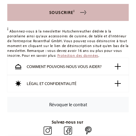
s'appliquent. Pour les livraisons en France, ceux-ci s'élèvent
à 12,90 €. Pour tous les autres pays, vous pouvez consulter
i
SOUSCRIRE
les frais de livraison
ici
.
Royaume-Uni :
Pour les livraisons au Royaume-Uni, le
i
montant minimum de commande est de 135 £. La livraison
Abonnez-vous à la newsletter Hutschenreuther dédiée à la
porcelaine ainsi qu’aux accessoires de cuisine, de table et d’intérieur
est offerte.
de l’entreprise Rosenthal GmbH. Vous pouvez vous désinscrire à tout
Suisse :
Les livraisons en Suisse sont gratuites à partir de
moment en cliquant sur le lien de désinscription situé qu’en bas de la
newsletter. Remarque : vous devez avoir 16 ans ou plus pour vous
49,90 CHF. Pour toute commande inférieure à 49,90 CHF, les
inscrire. Pour en savoir plus:
Protection des données
.
frais de livraison s'élèvent à 36,90 CHF.
Suivi :
Vous recevrez un code de suivi par e-mail dès que
COMMENT POUVONS-NOUS VOUS AIDER?
votre colis aura été expédié.
Délai de livraison en France :
5-7 jours ouvrables pour les
LÉGAL ET CONFIDENTIALITÉ
articles en stock. Vous pouvez consulter les délais de
livraison vers d'autres pays
ici
.
Retours :
Pour les retours, veuillez utiliser notre
service de
Révoquer le contrat
retour
.
Suivez-nous sur