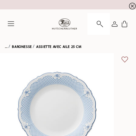
l'inscription à la newslett
10 % de réduction pour
CONNEXI
Menu
...
BARONESSE
ASSIETTE AVEC AILE 25 CM
LIST