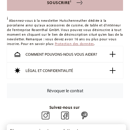
i
SOUSCRIRE
les frais de livraison
ici
.
Royaume-Uni :
Pour les livraisons au Royaume-Uni, le
i
montant minimum de commande est de 135 £. La livraison
Abonnez-vous à la newsletter Hutschenreuther dédiée à la
porcelaine ainsi qu’aux accessoires de cuisine, de table et d’intérieur
est offerte.
de l’entreprise Rosenthal GmbH. Vous pouvez vous désinscrire à tout
Suisse :
Les livraisons en Suisse sont gratuites à partir de
moment en cliquant sur le lien de désinscription situé qu’en bas de la
newsletter. Remarque : vous devez avoir 16 ans ou plus pour vous
49,90 CHF. Pour toute commande inférieure à 49,90 CHF, les
inscrire. Pour en savoir plus:
Protection des données
.
frais de livraison s'élèvent à 36,90 CHF.
Suivi :
Vous recevrez un code de suivi par e-mail dès que
COMMENT POUVONS-NOUS VOUS AIDER?
votre colis aura été expédié.
Délai de livraison en France :
5-7 jours ouvrables pour les
LÉGAL ET CONFIDENTIALITÉ
articles en stock. Vous pouvez consulter les délais de
livraison vers d'autres pays
ici
.
Retours :
Pour les retours, veuillez utiliser notre
service de
Révoquer le contrat
retour
.
Suivez-nous sur