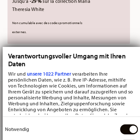
Jusqu'à
-29 %
sur la collection Maria
Theresia White
Non cumulable avec des codes promotionnels
externes.
LIVRÉ EN 5-7 JOURS OUVRABLES
Verantwortungsvoller Umgang mit Ihren
Daten
DESCRIPTION
Wir und
unsere 1022 Partner
verarbeiten Ihre
persönlichen Daten, wie z. B. Ihre IP-Adresse, mithilfe
von Technologien wie Cookies, um Informationen auf
Ihrem Gerät zu speichern und darauf zuzugreifen und so
personalisierte Werbung und Inhalte, Messungen von
Hutschenreuther Nora Christmas Assiette plate - Rond -
Werbung und Inhalten, Zielgruppenforschung sowie
Ø 28,0 cm - h 2,4 cm, Bone china
Entwicklung von Angeboten zu ermöglichen. Sie
entscheiden darüber, wer Ihre Daten für welche Zwecke
nutzt. Sie können Ihre Einwilligung jederzeit über die
Einwilligungsauswahl
Cookie-Erklärung oder durch Klicken auf das Privacy
Notwendig
Trigger Symbol ändern oder widerrufen
DÉTAILS