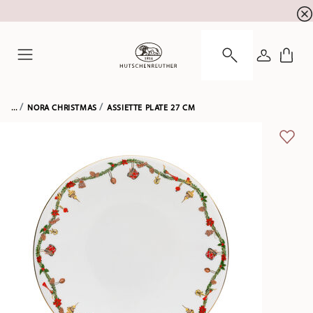
l'inscription à la newslett
10 % de réduction pour
CONNEXI
Menu
...
NORA CHRISTMAS
ASSIETTE PLATE 27 CM
LIST