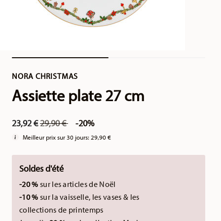
NORA CHRISTMAS
Assiette plate 27 cm
Price reduced from
to
23,92 €
29,90 €
-20%
Meilleur prix sur 30 jours:
29,90 €
Soldes d'été
-20 %
sur les articles de Noël
-10 %
sur la vaisselle, les vases & les
collections de printemps