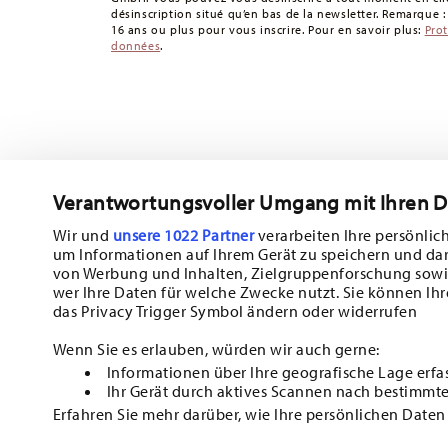
désinscription situé qu’en bas de la newsletter. Remarque 
16 ans ou plus pour vous inscrire. Pour en savoir plus:
Pro
données
.
Verantwortungsvoller Umgang mit Ihren 
Abonnez-vous à notre newsletter et recevez une réduction d
Wir und
unsere 1022 Partner
verarbeiten Ihre persönlich
um Informationen auf Ihrem Gerät zu speichern und da
Tiens-toi au courant des nouveautés, de
von Werbung und Inhalten, Zielgruppenforschung sowi
wer Ihre Daten für welche Zwecke nutzt. Sie können Ihr
des offres spéciales.
das Privacy Trigger Symbol ändern oder widerrufen
10% de réduction en bon d'achat pour l'inscription à la new
Wenn Sie es erlauben, würden wir auch gerne:
Informationen über Ihre geografische Lage erfa
Insert your email to register for the newsletters
Ihr Gerät durch aktives Scannen nach bestimmte
Erfahren Sie mehr darüber, wie Ihre persönlichen Daten
i
HOMEPAGE
Einzelheiten
fest.
Abonnez-vous à la newsletter Hutschenreuther dédiée à la porcelaine 
cuisine, de table et d’intérieur de l’entreprise Rosenthal GmbH. Vous p