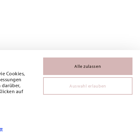
Alle zulassen
wie Cookies,
 Messungen
 darüber,
Auswahl erlauben
Klicken auf
tt
T AUX COOKIES