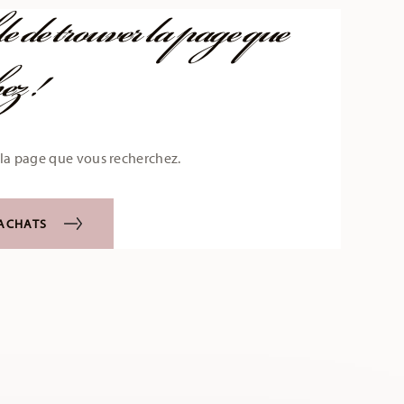
 de trouver la page que
ez !
la page que vous recherchez.
 ACHATS