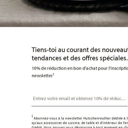
Services
Footer
Tiens-toi au courant des nouveau
tendances et des offres spéciales.
10% de réduction en bon d'achat pour l'inscripti
1
newsletter
Insert your email to register for the newsletters
i
Abonnez-vous à la newsletter Hutschenreuther dédiée à la
qu’aux accessoires de cuisine, de table et d’intérieur de l’
GmbH. Vous pouvez vous désinscrire à tout moment en cliq