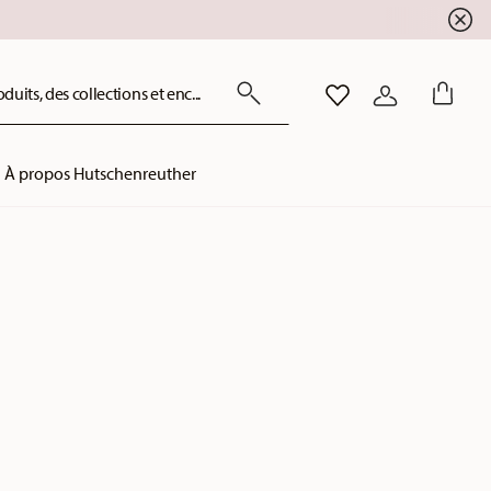
uits, des collections et enc...
LISTE DE SOUHAITS
CONNEXION
À propos Hutschenreuther