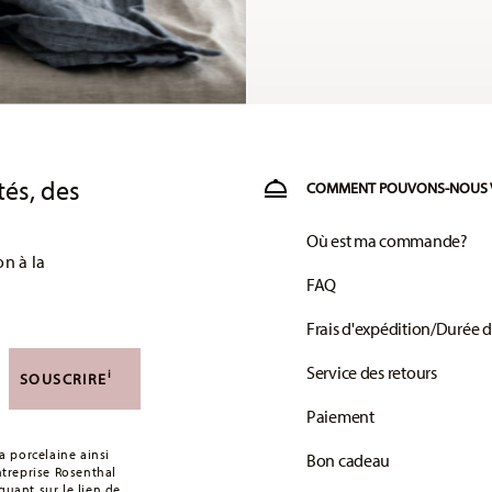
tés, des
COMMENT POUVONS-NOUS 
Où est ma commande?
on à la
FAQ
Frais d'expédition/Durée d
Service des retours
i
SOUSCRIRE
Paiement
 porcelaine ainsi
Bon cadeau
entreprise Rosenthal
uant sur le lien de