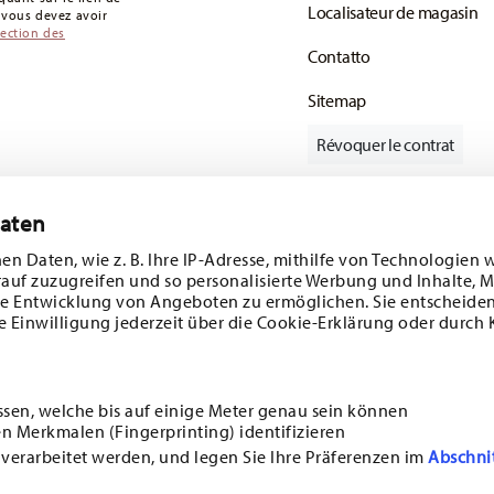
Localisateur de magasin
: vous devez avoir
tection des
Contatto
Sitemap
Révoquer le contrat
Daten
Suivez-nous sur
e 10%!
en Daten, wie z. B. Ihre IP-Adresse, mithilfe von Technologien 
rauf zuzugreifen und so personalisierte Werbung und Inhalte,
s tendances et
e Entwicklung von Angeboten zu ermöglichen. Sie entscheiden
e Einwilligung jederzeit über die Cookie-Erklärung oder durch 
1
sletter
DÉCOUVREZ TOUTES NOS MARQUES
Beauté et fonctionnalité pour votre maison
ssen, welche bis auf einige Meter genau sein können
n Merkmalen (Fingerprinting) identifizieren
i
SOUSCRIRE
 verarbeitet werden, und legen Sie Ihre Präferenzen im
Abschni
CGV
PROTECTION DES DONNÉES
MENTIONS LÉGALES
MODIFIER LE CONSENTEMEN
ainsi qu’aux accessoires de
ouvez vous désinscrire à tout