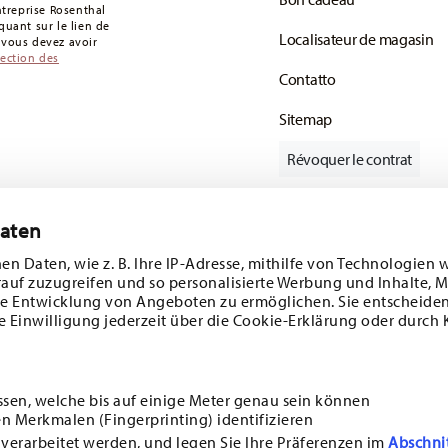
de retour
.
entreprise Rosenthal
uant sur le lien de
Localisateur de magasin
: vous devez avoir
tection des
Contatto
Sitemap
Révoquer le contrat
Daten
Suivez-nous sur
e 10%!
en Daten, wie z. B. Ihre IP-Adresse, mithilfe von Technologien 
rauf zuzugreifen und so personalisierte Werbung und Inhalte,
s tendances et
e Entwicklung von Angeboten zu ermöglichen. Sie entscheiden
e Einwilligung jederzeit über die Cookie-Erklärung oder durch 
1
sletter
DÉCOUVREZ TOUTES NOS MARQUES
Beauté et fonctionnalité pour votre maison
ssen, welche bis auf einige Meter genau sein können
n Merkmalen (Fingerprinting) identifizieren
i
SOUSCRIRE
 verarbeitet werden, und legen Sie Ihre Präferenzen im
Abschni