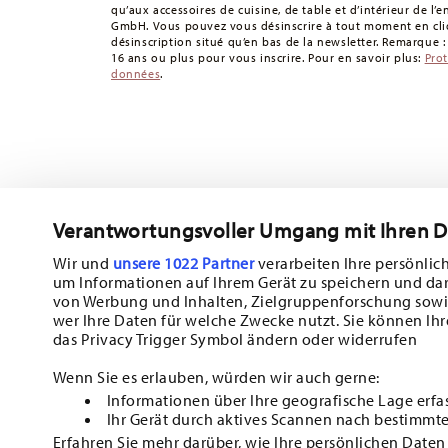
Retours :
Pour les retours, veuillez utiliser notre
service 
qu’aux accessoires de cuisine, de table et d’intérieur de l’
GmbH. Vous pouvez vous désinscrire à tout moment en cliq
désinscription situé qu’en bas de la newsletter. Remarque 
16 ans ou plus pour vous inscrire. Pour en savoir plus:
Pro
données
.
Verantwortungsvoller Umgang mit Ihren 
Abonnez-vous à notre newsletter et recevez une réduction d
Wir und
unsere 1022 Partner
verarbeiten Ihre persönlich
um Informationen auf Ihrem Gerät zu speichern und da
Tiens-toi au courant des nouveautés, de
von Werbung und Inhalten, Zielgruppenforschung sowi
wer Ihre Daten für welche Zwecke nutzt. Sie können Ihr
des offres spéciales.
das Privacy Trigger Symbol ändern oder widerrufen
10% de réduction en bon d'achat pour l'inscription à la new
Wenn Sie es erlauben, würden wir auch gerne:
Informationen über Ihre geografische Lage erfa
Insert your email to register for the newsletters
Ihr Gerät durch aktives Scannen nach bestimmte
Erfahren Sie mehr darüber, wie Ihre persönlichen Daten