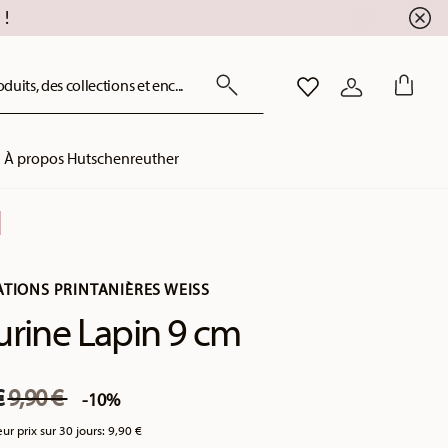
!
uits, des collections et enc...
LISTE DE SOUHAITS
CONNEXION
À propos Hutschenreuther
ATIONS PRINTANIÈRES WEISS
urine Lapin 9 cm
Price reduced from
to
€
9,90 €
-10%
eur prix sur 30 jours:
9,90 €