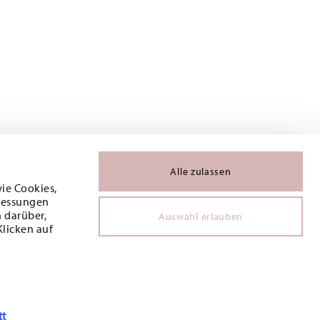
Alle zulassen
wie Cookies,
 Messungen
 darüber,
Auswahl erlauben
Klicken auf
tt