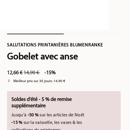
SALUTATIONS PRINTANIÈRES BLUMENRANKE
Gobelet avec anse
Price reduced from
to
12,66 €
14,90 €
-15%
Meilleur prix sur 30 jours:
14,90 €
Soldes d'été - 5 % de remise
supplémentaire
Jusqu'à
-50 %
sur les articles de Noël
-15 %
sur la vaisselle, les vases & les
collections de printemps