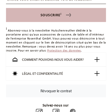
alimentaire
s'appliquent. Pour les livraisons en France, ceux-ci s'élèvent
à 12,90 €. Pour tous les autres pays, vous pouvez consulter
i
SOUSCRIRE
les frais de livraison
ici
.
Royaume-Uni :
Pour les livraisons au Royaume-Uni, le
i
montant minimum de commande est de 135 £. La livraison
Abonnez-vous à la newsletter Hutschenreuther dédiée à la
porcelaine ainsi qu’aux accessoires de cuisine, de table et d’intérieur
est offerte.
de l’entreprise Rosenthal GmbH. Vous pouvez vous désinscrire à tout
Suisse :
Les livraisons en Suisse sont gratuites à partir de
moment en cliquant sur le lien de désinscription situé qu’en bas de la
newsletter. Remarque : vous devez avoir 16 ans ou plus pour vous
49,90 CHF. Pour toute commande inférieure à 49,90 CHF, les
inscrire. Pour en savoir plus:
Protection des données
.
frais de livraison s'élèvent à 36,90 CHF.
Suivi :
Vous recevrez un code de suivi par e-mail dès que
COMMENT POUVONS-NOUS VOUS AIDER?
votre colis aura été expédié.
Délai de livraison en France :
5-7 jours ouvrables pour les
LÉGAL ET CONFIDENTIALITÉ
articles en stock. Vous pouvez consulter les délais de
livraison vers d'autres pays
ici
.
Retours :
Pour les retours, veuillez utiliser notre
service de
Révoquer le contrat
retour
.
Suivez-nous sur