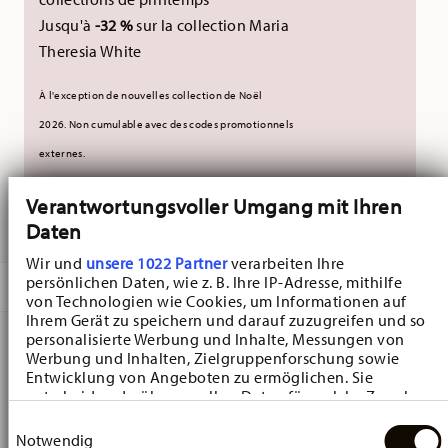
Jusqu'à
-32 %
sur la collection Maria
Theresia White
À l'exception de nouvelles collection de Noël
2026.
Non cumulable avec des codes promotionnels
externes.
Verantwortungsvoller Umgang mit Ihren
LIVRÉ EN 5-7 JOURS OUVRABLES
Daten
Wir und
unsere 1022 Partner
verarbeiten Ihre
persönlichen Daten, wie z. B. Ihre IP-Adresse, mithilfe
DESCRIPTION
von Technologien wie Cookies, um Informationen auf
Ihrem Gerät zu speichern und darauf zuzugreifen und so
personalisierte Werbung und Inhalte, Messungen von
Werbung und Inhalten, Zielgruppenforschung sowie
Hutschenreuther Frühlingsgrüsse Blumenranke Gobelet
Entwicklung von Angeboten zu ermöglichen. Sie
entscheiden darüber, wer Ihre Daten für welche Zwecke
- Rond - Ø 9,1 cm - h 12,2 cm - 0,410 l, Porcelaine
nutzt. Sie können Ihre Einwilligung jederzeit über die
Einwilligungsauswahl
Cookie-Erklärung oder durch Klicken auf das Privacy
Notwendig