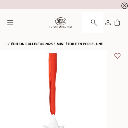
l'inscription à la newslett
10 % de réduction pour
CONNEXI
Menu
...
ÉDITION COLLECTOR 2025
MINI-ÉTOILE EN PORCELAINE
LIST