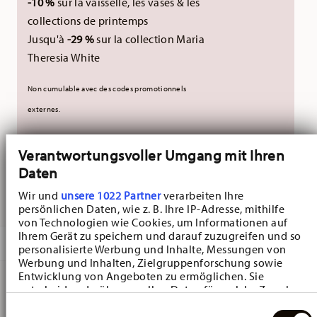
-10 %
sur la vaisselle, les vases & les
collections de printemps
Jusqu'à
-29 %
sur la collection Maria
Theresia White
Non cumulable avec des codes promotionnels
externes.
Verantwortungsvoller Umgang mit Ihren
NON DISPONIBLE
Daten
M'AVERTIR
Wir und
unsere 1022 Partner
verarbeiten Ihre
persönlichen Daten, wie z. B. Ihre IP-Adresse, mithilfe
von Technologien wie Cookies, um Informationen auf
Ihrem Gerät zu speichern und darauf zuzugreifen und so
DESCRIPTION
personalisierte Werbung und Inhalte, Messungen von
Werbung und Inhalten, Zielgruppenforschung sowie
Entwicklung von Angeboten zu ermöglichen. Sie
entscheiden darüber, wer Ihre Daten für welche Zwecke
Hutschenreuther Sammelkollektion 25 Mädchen mit
nutzt. Sie können Ihre Einwilligung jederzeit über die
Einwilligungsauswahl
Cookie-Erklärung oder durch Klicken auf das Privacy