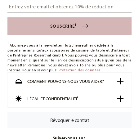
Insert your email to register for the newsletters
achat est inférieur à 49,90 €, des frais de livraison
s'appliquent. Pour les livraisons en France, ceux-ci s'élèvent
à 12,90 €. Pour tous les autres pays, vous pouvez consulter
i
SOUSCRIRE
les frais de livraison
ici
.
Royaume-Uni :
Pour les livraisons au Royaume-Uni, le
i
montant minimum de commande est de 135 £. La livraison
Abonnez-vous à la newsletter Hutschenreuther dédiée à la
porcelaine ainsi qu’aux accessoires de cuisine, de table et d’intérieur
est offerte.
de l’entreprise Rosenthal GmbH. Vous pouvez vous désinscrire à tout
Suisse :
Les livraisons en Suisse sont gratuites à partir de
moment en cliquant sur le lien de désinscription situé qu’en bas de la
newsletter. Remarque : vous devez avoir 16 ans ou plus pour vous
49,90 CHF. Pour toute commande inférieure à 49,90 CHF, les
inscrire. Pour en savoir plus:
Protection des données
.
frais de livraison s'élèvent à 36,90 CHF.
Suivi :
Vous recevrez un code de suivi par e-mail dès que
COMMENT POUVONS-NOUS VOUS AIDER?
votre colis aura été expédié.
Délai de livraison en France :
5-7 jours ouvrables pour les
LÉGAL ET CONFIDENTIALITÉ
articles en stock. Vous pouvez consulter les délais de
livraison vers d'autres pays
ici
.
Retours :
Pour les retours, veuillez utiliser notre
service de
Révoquer le contrat
retour
.
Suivez-nous sur