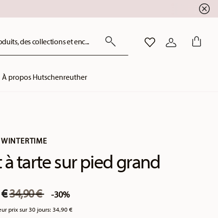
uits, des collections et enc...
LISTE DE SOUHAITS
CONNEXION
À propos Hutschenreuther
 WINTERTIME
t à tarte sur pied grand
Price reduced from
to
 €
34,90 €
-30%
eur prix sur 30 jours:
34,90 €