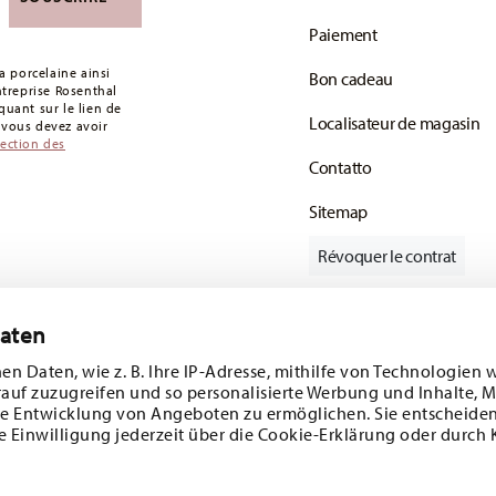
votre colis aura été expédié.
Paiement
s articles en stock. Vous pouvez consulter les
 porcelaine ainsi
Bon cadeau
de retour
.
entreprise Rosenthal
uant sur le lien de
Localisateur de magasin
: vous devez avoir
tection des
Contatto
Sitemap
Révoquer le contrat
Daten
Suivez-nous sur
e 10%!
en Daten, wie z. B. Ihre IP-Adresse, mithilfe von Technologien 
rauf zuzugreifen und so personalisierte Werbung und Inhalte,
s tendances et
e Entwicklung von Angeboten zu ermöglichen. Sie entscheiden
e Einwilligung jederzeit über die Cookie-Erklärung oder durch 
1
sletter
DÉCOUVREZ TOUTES NOS MARQUES