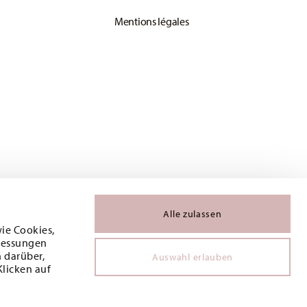
Mentions légales
Alle zulassen
wie Cookies,
 Messungen
 darüber,
Auswahl erlauben
Klicken auf