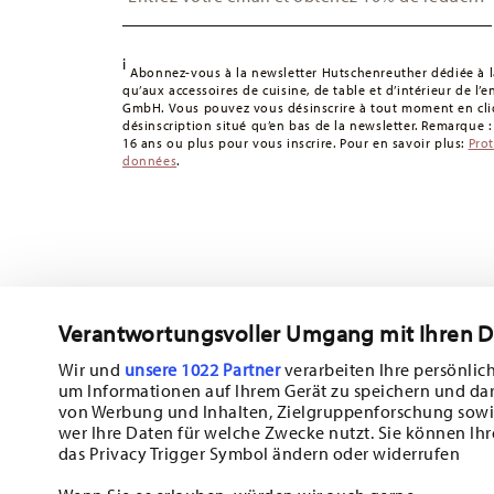
Suivi :
Vous recevrez un code de suivi par e-mail dès que 
Délai de livraison en France :
5-7 jours ouvrables pour le
délais de livraison vers d'autres pays
ici
.
i
Abonnez-vous à la newsletter Hutschenreuther dédiée à la
Retours :
Pour les retours, veuillez utiliser notre
service 
qu’aux accessoires de cuisine, de table et d’intérieur de l’
GmbH. Vous pouvez vous désinscrire à tout moment en cliq
désinscription situé qu’en bas de la newsletter. Remarque 
16 ans ou plus pour vous inscrire. Pour en savoir plus:
Pro
données
.
Verantwortungsvoller Umgang mit Ihren 
Abonnez-vous à notre newsletter et recevez une réduction d
Wir und
unsere 1022 Partner
verarbeiten Ihre persönlich
um Informationen auf Ihrem Gerät zu speichern und da
Tiens-toi au courant des nouveautés, de
von Werbung und Inhalten, Zielgruppenforschung sowi
wer Ihre Daten für welche Zwecke nutzt. Sie können Ihr
des offres spéciales.
das Privacy Trigger Symbol ändern oder widerrufen
10% de réduction en bon d'achat pour l'inscription à la new