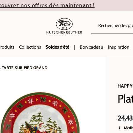
ès maintenant !
Rechercher des prod
roduits
Collections
Soldes d’été
|
Bon cadeau
Inspiration
À TARTE SUR PIED GRAND
HAPPY
Pla
24,43
Meill