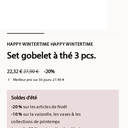
HAPPY WINTERTIME HAPPY WINTERTIME
Set gobelet à thé 3 pcs.
Price reduced from
to
22,32 €
27,90 €
-20%
Meilleur prix sur 30 jours:
27,90 €
Soldes d'été
-20 %
sur les articles de Noël
-10 %
sur la vaisselle, les vases & les
collections de printemps