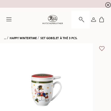
l'inscription à la newslett
10 % de réduction pour
CONNEXI
Menu
...
HAPPY WINTERTIME
SET GOBELET À THÉ 3 PCS.
LIST