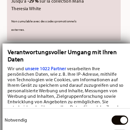
Jusqu'à
-29 %
sur la collection Maria
Theresia White
Non cumulable avec des codes promotionnels
externes.
LIVRÉ EN 5-7 JOURS OUVRABLES
Verantwortungsvoller Umgang mit Ihren
Daten
DESCRIPTION
Wir und
unsere 1022 Partner
verarbeiten Ihre
persönlichen Daten, wie z. B. Ihre IP-Adresse, mithilfe
von Technologien wie Cookies, um Informationen auf
Ihrem Gerät zu speichern und darauf zuzugreifen und so
personalisierte Werbung und Inhalte, Messungen von
Hutschenreuther Happy Wintertime Happy Wintertime
Werbung und Inhalten, Zielgruppenforschung sowie
Set - Set gobelet à thé 3 pcs., Porcelaine
Entwicklung von Angeboten zu ermöglichen. Sie
entscheiden darüber, wer Ihre Daten für welche Zwecke
nutzt. Sie können Ihre Einwilligung jederzeit über die
Einwilligungsauswahl
Cookie-Erklärung oder durch Klicken auf das Privacy
Notwendig
Trigger Symbol ändern oder widerrufen
DÉTAILS