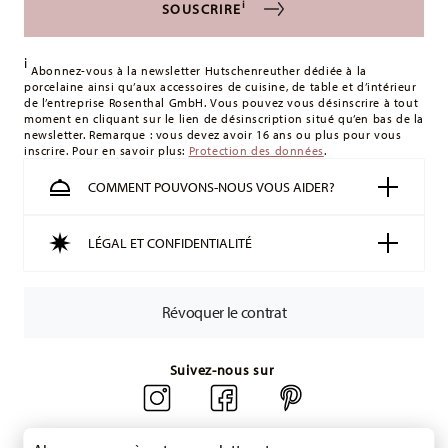
Gobelet avec anse|Happy Wintertime|Happy
i
SOUSCRIRE
les frais de livraison
ici
.
Wintertime|02488-727470-15505
Royaume-Uni :
Pour les livraisons au Royaume-Uni, le
i
montant minimum de commande est de 135 £. La livraison
Abonnez-vous à la newsletter Hutschenreuther dédiée à la
porcelaine ainsi qu’aux accessoires de cuisine, de table et d’intérieur
est offerte.
de l’entreprise Rosenthal GmbH. Vous pouvez vous désinscrire à tout
Suisse :
Les livraisons en Suisse sont gratuites à partir de
moment en cliquant sur le lien de désinscription situé qu’en bas de la
newsletter. Remarque : vous devez avoir 16 ans ou plus pour vous
49,90 CHF. Pour toute commande inférieure à 49,90 CHF, les
inscrire. Pour en savoir plus:
Protection des données
.
frais de livraison s'élèvent à 36,90 CHF.
Boite cadeau
Suivi :
Vous recevrez un code de suivi par e-mail dès que
COMMENT POUVONS-NOUS VOUS AIDER?
votre colis aura été expédié.
Délai de livraison en France :
5-7 jours ouvrables pour les
LÉGAL ET CONFIDENTIALITÉ
articles en stock. Vous pouvez consulter les délais de
livraison vers d'autres pays
ici
.
Retours :
Pour les retours, veuillez utiliser notre
service de
Révoquer le contrat
retour
.
Suivez-nous sur