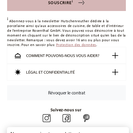
727511-15505
i
SOUSCRIRE
les frais de livraison
ici
.
Royaume-Uni :
Pour les livraisons au Royaume-Uni, le
i
montant minimum de commande est de 135 £. La livraison
Abonnez-vous à la newsletter Hutschenreuther dédiée à la
porcelaine ainsi qu’aux accessoires de cuisine, de table et d’intérieur
est offerte.
de l’entreprise Rosenthal GmbH. Vous pouvez vous désinscrire à tout
Suisse :
Les livraisons en Suisse sont gratuites à partir de
moment en cliquant sur le lien de désinscription situé qu’en bas de la
newsletter. Remarque : vous devez avoir 16 ans ou plus pour vous
49,90 CHF. Pour toute commande inférieure à 49,90 CHF, les
Boite cadeau
inscrire. Pour en savoir plus:
Protection des données
.
frais de livraison s'élèvent à 36,90 CHF.
Suivi :
Vous recevrez un code de suivi par e-mail dès que
COMMENT POUVONS-NOUS VOUS AIDER?
votre colis aura été expédié.
Délai de livraison en France :
5-7 jours ouvrables pour les
LÉGAL ET CONFIDENTIALITÉ
articles en stock. Vous pouvez consulter les délais de
livraison vers d'autres pays
ici
.
Retours :
Pour les retours, veuillez utiliser notre
service de
Révoquer le contrat
retour
.
Suivez-nous sur