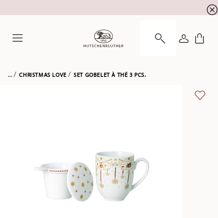
l'inscription à la newslett
10 % de réduction pour
CONNEXI
Menu
...
CHRISTMAS LOVE
SET GOBELET À THÉ 3 PCS.
LIST