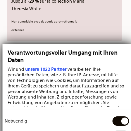
Jusqu'à
-29 %
sur la collection Maria
Theresia White
Non cumulable avec des codes promotionnels
externes.
LIVRÉ EN 5-7 JOURS OUVRABLES
Verantwortungsvoller Umgang mit Ihren
Daten
DESCRIPTION
Wir und
unsere 1022 Partner
verarbeiten Ihre
persönlichen Daten, wie z. B. Ihre IP-Adresse, mithilfe
von Technologien wie Cookies, um Informationen auf
Ihrem Gerät zu speichern und darauf zuzugreifen und so
personalisierte Werbung und Inhalte, Messungen von
Hutschenreuther Christmas Love Christmas Love Set -
Werbung und Inhalten, Zielgruppenforschung sowie
Set gobelet à thé 3 pcs., Porcelaine
Entwicklung von Angeboten zu ermöglichen. Sie
entscheiden darüber, wer Ihre Daten für welche Zwecke
nutzt. Sie können Ihre Einwilligung jederzeit über die
Einwilligungsauswahl
Cookie-Erklärung oder durch Klicken auf das Privacy
Notwendig
Trigger Symbol ändern oder widerrufen
DÉTAILS