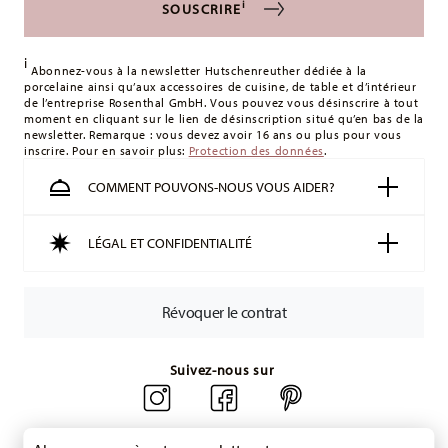
i
SOUSCRIRE
les frais de livraison
ici
.
Royaume-Uni :
Pour les livraisons au Royaume-Uni, le
i
montant minimum de commande est de 135 £. La livraison
Abonnez-vous à la newsletter Hutschenreuther dédiée à la
porcelaine ainsi qu’aux accessoires de cuisine, de table et d’intérieur
est offerte.
de l’entreprise Rosenthal GmbH. Vous pouvez vous désinscrire à tout
Suisse :
Les livraisons en Suisse sont gratuites à partir de
moment en cliquant sur le lien de désinscription situé qu’en bas de la
newsletter. Remarque : vous devez avoir 16 ans ou plus pour vous
49,90 CHF. Pour toute commande inférieure à 49,90 CHF, les
inscrire. Pour en savoir plus:
Protection des données
.
frais de livraison s'élèvent à 36,90 CHF.
Suivi :
Vous recevrez un code de suivi par e-mail dès que
COMMENT POUVONS-NOUS VOUS AIDER?
votre colis aura été expédié.
Délai de livraison en France :
5-7 jours ouvrables pour les
LÉGAL ET CONFIDENTIALITÉ
articles en stock. Vous pouvez consulter les délais de
livraison vers d'autres pays
ici
.
Retours :
Pour les retours, veuillez utiliser notre
service de
Révoquer le contrat
retour
.
Suivez-nous sur