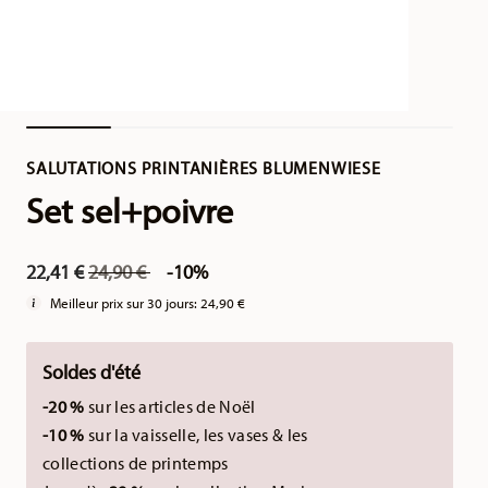
SALUTATIONS PRINTANIÈRES BLUMENWIESE
Set sel+poivre
Price reduced from
to
22,41 €
24,90 €
-10%
Meilleur prix sur 30 jours:
24,90 €
Soldes d'été
-20 %
sur les articles de Noël
-10 %
sur la vaisselle, les vases & les
collections de printemps