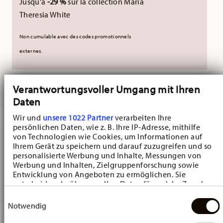
Jusqu'à
-29 %
sur la collection Maria
Theresia White
Non cumulable avec des codes promotionnels
externes.
LIVRÉ EN 5-7 JOURS OUVRABLES
Verantwortungsvoller Umgang mit Ihren
Daten
DESCRIPTION
Wir und
unsere 1022 Partner
verarbeiten Ihre
persönlichen Daten, wie z. B. Ihre IP-Adresse, mithilfe
von Technologien wie Cookies, um Informationen auf
Ihrem Gerät zu speichern und darauf zuzugreifen und so
personalisierte Werbung und Inhalte, Messungen von
Hutschenreuther Frühlingsgrüsse Blumenwiese Salière
Werbung und Inhalten, Zielgruppenforschung sowie
et Poivrier - 9,0 cm x 5,0 cm - h 6,8 cm, Porcelaine
Entwicklung von Angeboten zu ermöglichen. Sie
entscheiden darüber, wer Ihre Daten für welche Zwecke
nutzt. Sie können Ihre Einwilligung jederzeit über die
Einwilligungsauswahl
Cookie-Erklärung oder durch Klicken auf das Privacy
Notwendig
Trigger Symbol ändern oder widerrufen
DÉTAILS