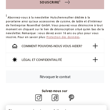
i
SOUSCRIRE
les frais de livraison
ici
.
Royaume-Uni :
Pour les livraisons au Royaume-Uni, le
i
montant minimum de commande est de 135 £. La livraison
Abonnez-vous à la newsletter Hutschenreuther dédiée à la
porcelaine ainsi qu’aux accessoires de cuisine, de table et d’intérieur
est offerte.
de l’entreprise Rosenthal GmbH. Vous pouvez vous désinscrire à tout
Suisse :
Les livraisons en Suisse sont gratuites à partir de
moment en cliquant sur le lien de désinscription situé qu’en bas de la
newsletter. Remarque : vous devez avoir 16 ans ou plus pour vous
49,90 CHF. Pour toute commande inférieure à 49,90 CHF, les
inscrire. Pour en savoir plus:
Protection des données
.
frais de livraison s'élèvent à 36,90 CHF.
Suivi :
Vous recevrez un code de suivi par e-mail dès que
COMMENT POUVONS-NOUS VOUS AIDER?
votre colis aura été expédié.
Délai de livraison en France :
5-7 jours ouvrables pour les
LÉGAL ET CONFIDENTIALITÉ
articles en stock. Vous pouvez consulter les délais de
livraison vers d'autres pays
ici
.
Retours :
Pour les retours, veuillez utiliser notre
service de
Révoquer le contrat
retour
.
Suivez-nous sur