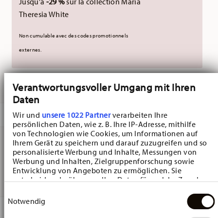
Jusqu'à
-29 %
sur la collection Maria
Theresia White
Non cumulable avec des codes promotionnels
externes.
LIVRÉ EN 5-7 JOURS OUVRABLES
Verantwortungsvoller Umgang mit Ihren
Daten
DESCRIPTION
Wir und
unsere 1022 Partner
verarbeiten Ihre
persönlichen Daten, wie z. B. Ihre IP-Adresse, mithilfe
von Technologien wie Cookies, um Informationen auf
Ihrem Gerät zu speichern und darauf zuzugreifen und so
personalisierte Werbung und Inhalte, Messungen von
Hutschenreuther Nora Christmas Sucrier - Rond - Ø 9,0
Werbung und Inhalten, Zielgruppenforschung sowie
cm - h 6,7 cm - 0,150 l, Bone china Rouge
Entwicklung von Angeboten zu ermöglichen. Sie
entscheiden darüber, wer Ihre Daten für welche Zwecke
nutzt. Sie können Ihre Einwilligung jederzeit über die
Einwilligungsauswahl
Cookie-Erklärung oder durch Klicken auf das Privacy
Notwendig
Trigger Symbol ändern oder widerrufen
DÉTAILS