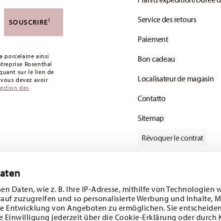
 de 49,90 CHF. Pour toute commande inférieure à
Service des retours
i
SOUSCRIRE
votre colis aura été expédié.
Paiement
s articles en stock. Vous pouvez consulter les
 porcelaine ainsi
Bon cadeau
de retour
.
entreprise Rosenthal
uant sur le lien de
Localisateur de magasin
: vous devez avoir
tection des
Contatto
Sitemap
Révoquer le contrat
Daten
Suivez-nous sur
e 10%!
en Daten, wie z. B. Ihre IP-Adresse, mithilfe von Technologien 
rauf zuzugreifen und so personalisierte Werbung und Inhalte,
s tendances et
e Entwicklung von Angeboten zu ermöglichen. Sie entscheiden
e Einwilligung jederzeit über die Cookie-Erklärung oder durch 