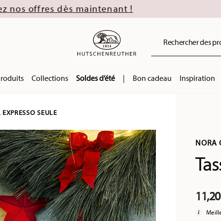
s maintenant !
Rechercher des prod
roduits
Collections
Soldes d’été
|
Bon cadeau
Inspiration
À EXPRESSO SEULE
NORA 
Tas
11,20
Meill