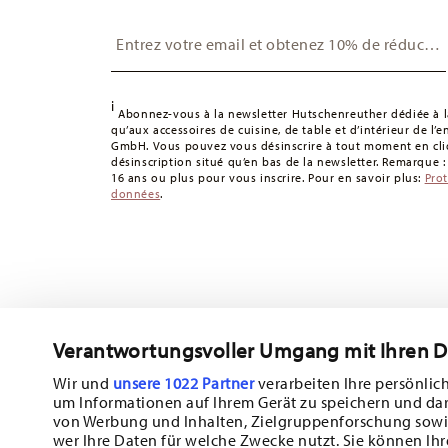
Suisse :
Les livraisons en Suisse sont gratuites à partir
Insert your email to register for the newsletters
49,90 CHF, les frais de livraison s'élèvent à 36,90 CHF.
Suivi :
Vous recevrez un code de suivi par e-mail dès que 
Délai de livraison en France :
5-7 jours ouvrables pour le
délais de livraison vers d'autres pays
ici
.
i
Abonnez-vous à la newsletter Hutschenreuther dédiée à la
Retours :
Pour les retours, veuillez utiliser notre
service 
qu’aux accessoires de cuisine, de table et d’intérieur de l’
GmbH. Vous pouvez vous désinscrire à tout moment en cliq
désinscription situé qu’en bas de la newsletter. Remarque 
16 ans ou plus pour vous inscrire. Pour en savoir plus:
Pro
données
.
Verantwortungsvoller Umgang mit Ihren 
Abonnez-vous à notre newsletter et recevez une réduction d
Wir und
unsere 1022 Partner
verarbeiten Ihre persönlich
um Informationen auf Ihrem Gerät zu speichern und da
Tiens-toi au courant des nouveautés, de
von Werbung und Inhalten, Zielgruppenforschung sowi
wer Ihre Daten für welche Zwecke nutzt. Sie können Ihr