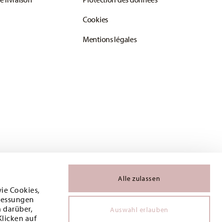
Cookies
Mentions légales
Alle zulassen
wie Cookies,
 Messungen
 darüber,
Auswahl erlauben
Klicken auf