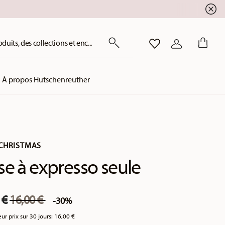
uits, des collections et enc...
LISTE DE SOUHAITS
CONNEXION
À propos Hutschenreuther
CHRISTMAS
se à expresso seule
Price reduced from
to
 €
16,00 €
-30%
eur prix sur 30 jours:
16,00 €