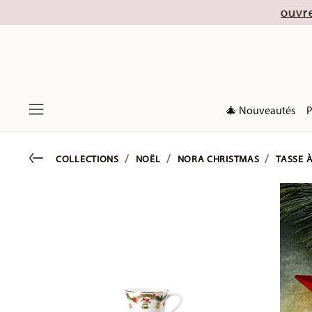
llections de Noël 2026). Découvrez nos offres dè
🎄 Nouveautés
P
Menu
Go back
COLLECTIONS
NOËL
NORA CHRISTMAS
TASSE 