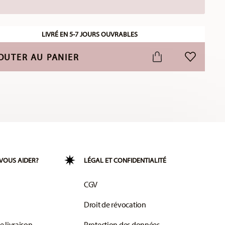
LIVRÉ EN 5-7 JOURS OUVRABLES
OUTER AU PANIER
LISTE DE S
VOUS AIDER?
LÉGAL ET CONFIDENTIALITÉ
CGV
Droit de révocation
e livraison
Protection des données