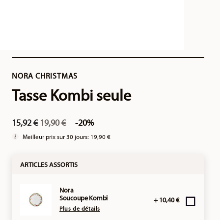
NORA CHRISTMAS
Tasse Kombi seule
Price reduced from
to
15,92 €
19,90 €
-20%
Meilleur prix sur 30 jours:
19,90 €
ARTICLES ASSORTIS
Nora
Soucoupe Kombi
+ 10,40 €
Plus de détails