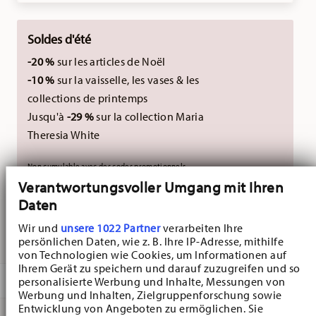
Soldes d'été
-20 %
sur les articles de Noël
-10 %
sur la vaisselle, les vases & les
collections de printemps
Jusqu'à
-29 %
sur la collection Maria
Theresia White
Non cumulable avec des codes promotionnels
Verantwortungsvoller Umgang mit Ihren
externes.
Daten
Wir und
unsere 1022 Partner
verarbeiten Ihre
LIVRÉ EN 5-7 JOURS OUVRABLES
persönlichen Daten, wie z. B. Ihre IP-Adresse, mithilfe
von Technologien wie Cookies, um Informationen auf
Ihrem Gerät zu speichern und darauf zuzugreifen und so
DESCRIPTION
personalisierte Werbung und Inhalte, Messungen von
Werbung und Inhalten, Zielgruppenforschung sowie
Entwicklung von Angeboten zu ermöglichen. Sie