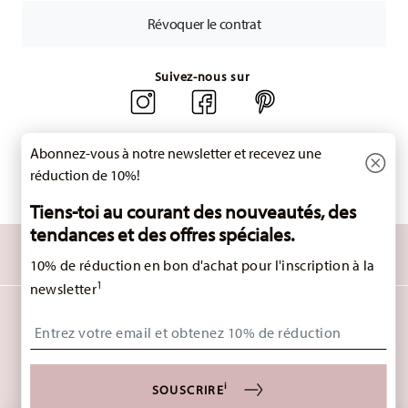
Retours :
Pour les retours, veuillez utiliser notre
service de
Révoquer le contrat
retour
.
Suivez-nous sur
Abonnez-vous à notre newsletter et recevez une
réduction de 10%!
Tiens-toi au courant des nouveautés, des
tendances et des offres spéciales.
DÉCOUVREZ TOUTES NOS MARQUES
10% de réduction en bon d'achat pour l'inscription à la
Beauté et fonctionnalité pour votre maison
1
newsletter
HOMEPAGE
CGV
PROTECTION DES DONNÉES
MENTIONS LÉGALES
Insert your email to register for the newsletters
MODIFIER LE CONSENTEMENT AUX COOKIES
*
TOUS LES PRIX AVEC TVA INCLUS ET
PLUS FRAIS D'EXPÉDITION.
1
LE CODE DU BON D'ACHAT PEUT ÊTRE ENTRÉ PENDANT LE PROCESSUS DE
i
COMMANDE. LE BON D'ACHAT NE PEUT PAS ÊTRE CUMULÉ AVEC D'AUTRES OFFRES
SOUSCRIRE
OU PROMOTIONS ET NE PEUT PAS ÊTRE DÉDUIT RÉTROSPECTIVEMENT. PAS DE
PAIEMENT EN ESPÈCES, PAS DE REMBOURSEMENT, L'ANNULATION DU RESTANT.