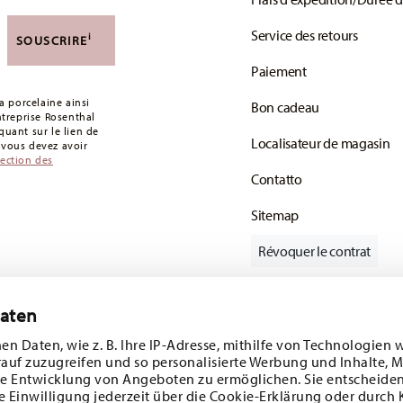
 de 49,90 CHF. Pour toute commande inférieure à
Service des retours
i
SOUSCRIRE
votre colis aura été expédié.
Paiement
s articles en stock. Vous pouvez consulter les
 porcelaine ainsi
Bon cadeau
de retour
.
entreprise Rosenthal
uant sur le lien de
Localisateur de magasin
: vous devez avoir
tection des
Contatto
Sitemap
Révoquer le contrat
Daten
Suivez-nous sur
e 10%!
en Daten, wie z. B. Ihre IP-Adresse, mithilfe von Technologien 
rauf zuzugreifen und so personalisierte Werbung und Inhalte,
s tendances et
e Entwicklung von Angeboten zu ermöglichen. Sie entscheiden
e Einwilligung jederzeit über die Cookie-Erklärung oder durch 