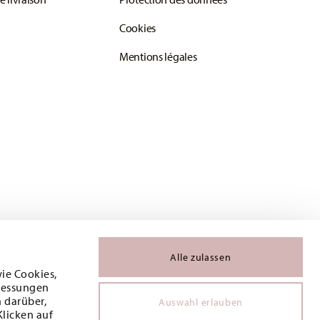
Cookies
Mentions légales
Alle zulassen
wie Cookies,
 Messungen
 darüber,
Auswahl erlauben
Klicken auf