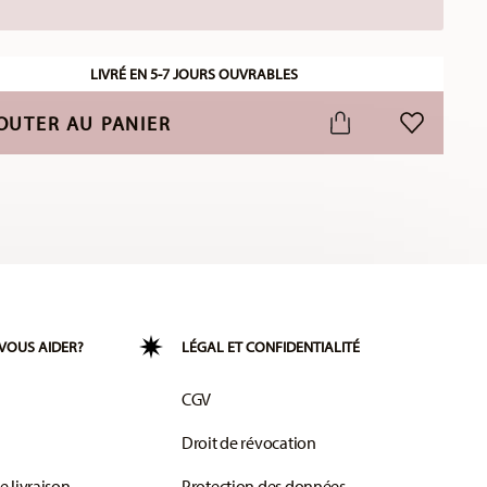
LIVRÉ EN 5-7 JOURS OUVRABLES
OUTER AU PANIER
LISTE DE S
VOUS AIDER?
LÉGAL ET CONFIDENTIALITÉ
CGV
Droit de révocation
e livraison
Protection des données