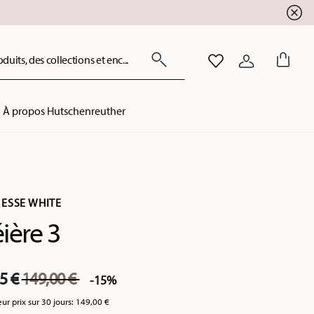
uits, des collections et enc...
LISTE DE SOUHAITS
CONNEXION
À propos Hutschenreuther
ESSE WHITE
ière 3
Price reduced from
to
5 €
149,00 €
-15%
eur prix sur 30 jours:
149,00 €