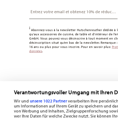
Suisse :
Les livraisons en Suisse sont gratuites à partir
Insert your email to register for the newsletters
49,90 CHF, les frais de livraison s'élèvent à 36,90 CHF.
Suivi :
Vous recevrez un code de suivi par e-mail dès que 
Délai de livraison en France :
5-7 jours ouvrables pour le
délais de livraison vers d'autres pays
ici
.
i
Abonnez-vous à la newsletter Hutschenreuther dédiée à la
Retours :
Pour les retours, veuillez utiliser notre
service 
qu’aux accessoires de cuisine, de table et d’intérieur de l’
GmbH. Vous pouvez vous désinscrire à tout moment en cliq
désinscription situé qu’en bas de la newsletter. Remarque 
16 ans ou plus pour vous inscrire. Pour en savoir plus:
Pro
données
.
Verantwortungsvoller Umgang mit Ihren 
Abonnez-vous à notre newsletter et recevez une réduction d
Wir und
unsere 1022 Partner
verarbeiten Ihre persönlich
um Informationen auf Ihrem Gerät zu speichern und da
Tiens-toi au courant des nouveautés, de
von Werbung und Inhalten, Zielgruppenforschung sowi
wer Ihre Daten für welche Zwecke nutzt. Sie können Ihr