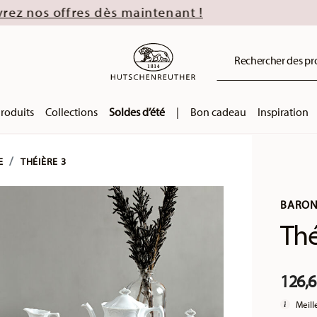
ès maintenant !
Rechercher des prod
roduits
Collections
Soldes d’été
|
Bon cadeau
Inspiration
E
THÉIÈRE 3
BARON
Thé
126,6
Meill