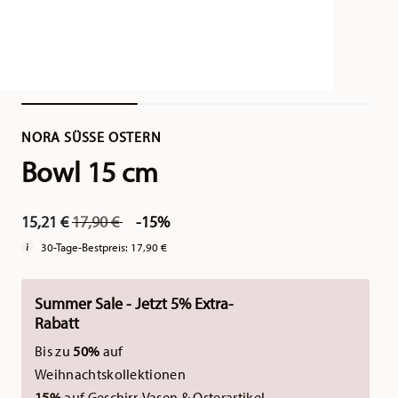
NORA SÜSSE OSTERN
Bowl 15 cm
Price reduced from
to
15,21 €
17,90 €
-15%
30-Tage-Bestpreis:
17,90 €
Summer Sale - Jetzt 5% Extra-
Rabatt
Bis zu
50%
auf
Weihnachtskollektionen
15%
auf Geschirr, Vasen & Osterartikel