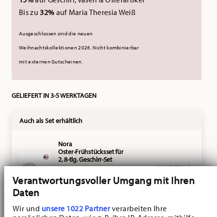
Bis zu
32%
auf Maria Theresia Weiß
Ausgeschlossen sind die neuen
Weihnachtskollektionen 2026.
Nicht kombinierbar
mit externen Gutscheinen.
GELIEFERT IN 3-5 WERKTAGEN
Auch als Set erhältlich
Nora
Oster-Frühstücksset für
2, 8-tlg. Geschirr-Set
ANSEHEN
Price reduced from
to
92,65 €
145,20 €
Verantwortungsvoller Umgang mit Ihren
-25%
Daten
Wir und
unsere 1022 Partner
verarbeiten Ihre
Nora