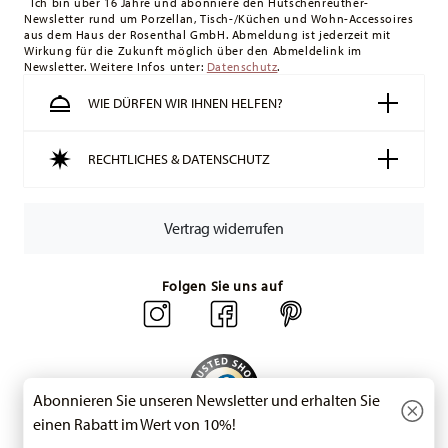
Ich bin über 16 Jahre und abonniere den Hutschenreuther-
Newsletter rund um Porzellan, Tisch-/Küchen und Wohn-Accessoires
Schweiz:
Lieferungen in die Schweiz sind ab 49,90 CHF
aus dem Haus der Rosenthal GmbH. Abmeldung ist jederzeit mit
versandkostenfrei. Unter einem Bestellwert von 49,90 CHF
Wirkung für die Zukunft möglich über den Abmeldelink im
Newsletter. Weitere Infos unter:
liegen die Versandkosten bei 36,90 CHF.
Datenschutz
.
Tracking:
Sie erhalten per E-Mail einen Trackingcode, sobald
WIE DÜRFEN WIR IHNEN HELFEN?
Ihr Paket auf die Reise geht.
Lieferzeit innerhalb Deutschlands:
3-5 Werktage für
RECHTLICHES & DATENSCHUTZ
vorrätige Artikel. Sie können die Lieferzeiten in andere
Länder
hier einsehen
.
Retouren:
Für Retouren nutzen Sie bitte
Vertrag widerrufen
unseren
Retourenservice
.
Folgen Sie uns auf
Abonnieren Sie unseren Newsletter und erhalten Sie
einen Rabatt im Wert von 10%!