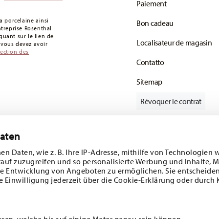
Paiement
s articles en stock. Vous pouvez consulter les
 porcelaine ainsi
Bon cadeau
de retour
.
entreprise Rosenthal
uant sur le lien de
Localisateur de magasin
: vous devez avoir
tection des
Contatto
Sitemap
Révoquer le contrat
Daten
Suivez-nous sur
e 10%!
en Daten, wie z. B. Ihre IP-Adresse, mithilfe von Technologien 
rauf zuzugreifen und so personalisierte Werbung und Inhalte,
s tendances et
e Entwicklung von Angeboten zu ermöglichen. Sie entscheiden
e Einwilligung jederzeit über die Cookie-Erklärung oder durch 
1
sletter
DÉCOUVREZ TOUTES NOS MARQUES
Beauté et fonctionnalité pour votre maison
ssen, welche bis auf einige Meter genau sein können