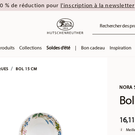
l'inscription à la newsletter
0 % de réduction pour
Rechercher des prod
roduits
Collections
Soldes d’été
|
Bon cadeau
Inspiration
QUES
BOL 15 CM
NORA S
Bol
16,11
Meill