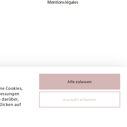
Mentions légales
Alle zulassen
wie Cookies,
 Messungen
 darüber,
Auswahl erlauben
Klicken auf