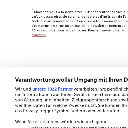
Délai de livraison en France :
5-7 jours ouvrables pour le
délais de livraison vers d'autres pays
ici
.
i
Abonnez-vous à la newsletter Hutschenreuther dédiée à la
Retours :
Pour les retours, veuillez utiliser notre
service 
qu’aux accessoires de cuisine, de table et d’intérieur de l’
GmbH. Vous pouvez vous désinscrire à tout moment en cliq
désinscription situé qu’en bas de la newsletter. Remarque 
16 ans ou plus pour vous inscrire. Pour en savoir plus:
Pro
données
.
Verantwortungsvoller Umgang mit Ihren 
Abonnez-vous à notre newsletter et recevez une réduction d
Wir und
unsere 1022 Partner
verarbeiten Ihre persönlich
um Informationen auf Ihrem Gerät zu speichern und da
Tiens-toi au courant des nouveautés, de
von Werbung und Inhalten, Zielgruppenforschung sowi
wer Ihre Daten für welche Zwecke nutzt. Sie können Ihr
des offres spéciales.
das Privacy Trigger Symbol ändern oder widerrufen
10% de réduction en bon d'achat pour l'inscription à la new
Wenn Sie es erlauben, würden wir auch gerne:
Informationen über Ihre geografische Lage erfa
Insert your email to register for the newsletters