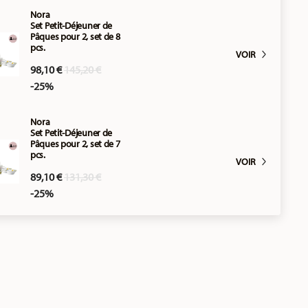
Nora
Set Petit-Déjeuner de
Pâques pour 2, set de 8
pcs.
VOIR
Price reduced from
to
98,10 €
145,20 €
-25%
Nora
Set Petit-Déjeuner de
Pâques pour 2, set de 7
pcs.
VOIR
Price reduced from
to
89,10 €
131,30 €
-25%