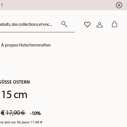
!
uits, des collections et enc...
LISTE DE SOUHAITS
CONNEXION
À propos Hutschenreuther
ÜSSE OSTERN
 15 cm
Price reduced from
to
 €
17,90 €
-10%
eur prix sur 30 jours:
17,90 €