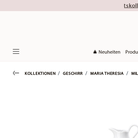
eschlossen sind die Weihnachtskollektionen 2026
🎄 Neuheiten
Produ
Menu
Go back
KOLLEKTIONEN
GESCHIRR
MARIA THERESIA
MI