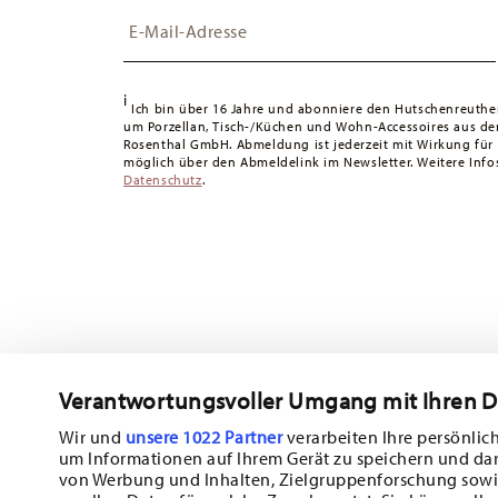
Insert your email to register for the newsletters
Schweiz:
Lieferungen in die Schweiz sind ab 49,90 CHF 
49,90 CHF liegen die Versandkosten bei 36,90 CHF.
Tracking:
Sie erhalten per E-Mail einen Trackingcode, sob
i
Lieferzeit innerhalb Deutschlands:
3-5 Werktage für vorr
Ich bin über 16 Jahre und abonniere den Hutschenreuthe
um Porzellan, Tisch-/Küchen und Wohn-Accessoires aus d
andere Länder
hier einsehen
.
Rosenthal GmbH. Abmeldung ist jederzeit mit Wirkung für
Retouren:
Für Retouren nutzen Sie bitte unseren
Retour
möglich über den Abmeldelink im Newsletter. Weitere Infos
Datenschutz
.
Verantwortungsvoller Umgang mit Ihren 
Wir und
unsere 1022 Partner
verarbeiten Ihre persönlich
um Informationen auf Ihrem Gerät zu speichern und da
von Werbung und Inhalten, Zielgruppenforschung sowi