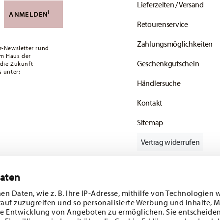
Lieferzeiten / Versand
versandkostenfrei. Unter einem Bestellwert von
i
ANMELDEN
Retourenservice
ald Ihr Paket auf die Reise geht.
Zahlungsmöglichkeiten
ätige Artikel. Sie können die Lieferzeiten in
r-Newsletter rund
em Haus der
Geschenkgutschein
 die Zukunft
enservice
.
 unter:
Händlersuche
Kontakt
Sitemap
Vertrag widerrufen
Daten
Folgen Sie uns auf
en Daten, wie z. B. Ihre IP-Adresse, mithilfe von Technologien 
rauf zuzugreifen und so personalisierte Werbung und Inhalte,
e Entwicklung von Angeboten zu ermöglichen. Sie entscheiden