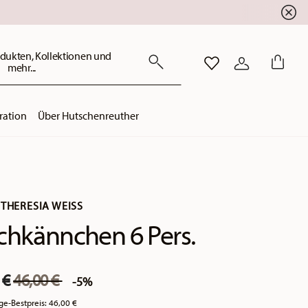
dukten, Kollektionen und
mehr...
WISHLIST
ANMELDEN
ration
Über Hutschenreuther
THERESIA WEISS
chkännchen 6 Pers.
Price reduced from
to
 €
46,00 €
-5%
ge-Bestpreis:
46,00 €