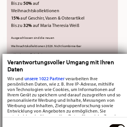
Bis zu
50%
auf
Weihnachtskollektionen
15%
auf Geschirr, Vasen & Osterartikel
Bis zu
32%
auf Maria Theresia Weiß
Ausgeschlossen sind die neuen
Weihnachtskollektionen 2026.
Nicht kombinierbar
mit externen Gutscheinen.
Verantwortungsvoller Umgang mit Ihren
Daten
GELIEFERT IN 3-5 WERKTAGEN
Wir und
unsere 1022 Partner
verarbeiten Ihre
persönlichen Daten, wie z. B. Ihre IP-Adresse, mithilfe
von Technologien wie Cookies, um Informationen auf
BESCHREIBUNG
Ihrem Gerät zu speichern und darauf zuzugreifen und so
personalisierte Werbung und Inhalte, Messungen von
Werbung und Inhalten, Zielgruppenforschung sowie
Entwicklung von Angeboten zu ermöglichen. Sie
Hutschenreuther Maria Theresia Weiss Milchkännchen -
entscheiden darüber, wer Ihre Daten für welche Zwecke
nutzt. Sie können Ihre Einwilligung jederzeit über die
Rund - Ø 10,4 cm - h 10,3 cm - 0,160 l, Porzellan Weiss
Einwilligungsauswahl
Cookie-Erklärung oder durch Klicken auf das Privacy