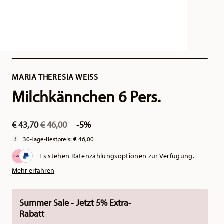
MARIA THERESIA WEISS
Milchkännchen 6 Pers.
Price reduced from
to
€ 43,70
€ 46,00
-5%
30-Tage-Bestpreis:
€ 46,00
Es stehen Ratenzahlungsoptionen zur Verfügung.
Mehr erfahren
Summer Sale - Jetzt 5% Extra-
Rabatt