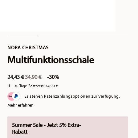
NORA CHRISTMAS
Multifunktionsschale
Price reduced from
to
24,43 €
34,90 €
-30%
30-Tage-Bestpreis:
34,90 €
Es stehen Ratenzahlungsoptionen zur Verfügung.
Mehr erfahren
Summer Sale - Jetzt 5% Extra-
Rabatt