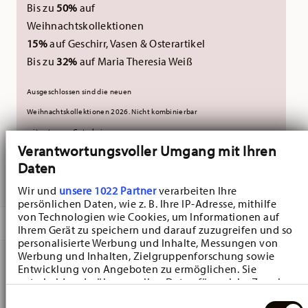
Bis zu
50%
auf
Weihnachtskollektionen
15%
auf Geschirr, Vasen & Osterartikel
Bis zu
32%
auf Maria Theresia Weiß
Ausgeschlossen sind die neuen
Weihnachtskollektionen 2026.
Nicht kombinierbar
mit externen Gutscheinen.
Verantwortungsvoller Umgang mit Ihren
Daten
GELIEFERT IN 3-5 WERKTAGEN
Wir und
unsere 1022 Partner
verarbeiten Ihre
persönlichen Daten, wie z. B. Ihre IP-Adresse, mithilfe
von Technologien wie Cookies, um Informationen auf
BESCHREIBUNG
Ihrem Gerät zu speichern und darauf zuzugreifen und so
personalisierte Werbung und Inhalte, Messungen von
Werbung und Inhalten, Zielgruppenforschung sowie
Entwicklung von Angeboten zu ermöglichen. Sie
Hutschenreuther Nora Christmas Schale - Rund - Ø 20,4
entscheiden darüber, wer Ihre Daten für welche Zwecke
nutzt. Sie können Ihre Einwilligung jederzeit über die
cm - h 6,3 cm - 0,750 l, Bone China Grün
Einwilligungsauswahl
Cookie-Erklärung oder durch Klicken auf das Privacy