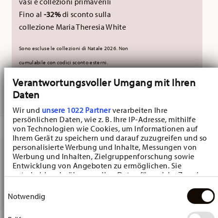
vasi e collezioni primaverili
Fino al
-32%
di sconto sulla
collezione Maria Theresia White
Sono escluse le collezioni di Natale 2026. Non
cumulabile con codici sconto esterni.
Verantwortungsvoller Umgang mit Ihren
Daten
CONSEGNATO IN 5-7 GIORNI LAVORATIVI
Wir und
unsere 1022 Partner
verarbeiten Ihre
persönlichen Daten, wie z. B. Ihre IP-Adresse, mithilfe
DESCRIZIONE
von Technologien wie Cookies, um Informationen auf
Ihrem Gerät zu speichern und darauf zuzugreifen und so
personalisierte Werbung und Inhalte, Messungen von
Werbung und Inhalten, Zielgruppenforschung sowie
Entwicklung von Angeboten zu ermöglichen. Sie
Hutschenreuther Nora Christmas Coppetta - Rotondo - Ø
entscheiden darüber, wer Ihre Daten für welche Zwecke
20,4 cm - h 6,3 cm - 0,750 l, Bone china
nutzt. Sie können Ihre Einwilligung jederzeit über die
Einwilligungsauswahl
Cookie-Erklärung oder durch Klicken auf das Privacy
Notwendig
Trigger Symbol ändern oder widerrufen