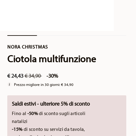
NORA CHRISTMAS
Ciotola multifunzione
Price reduced from
to
€ 24,43
€ 34,90
-30%
Prezzo migliore in 30 giorni:
€ 34,90
Saldi estivi - ulteriore 5% di sconto
Fino al
-50%
di sconto sugli articoli
natalizi
-15%
di sconto su servizi da tavola,