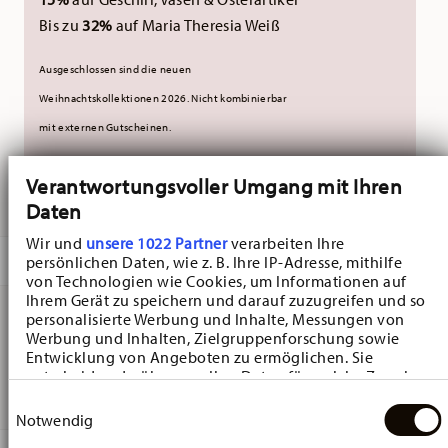
Bis zu
32%
auf Maria Theresia Weiß
Ausgeschlossen sind die neuen
Weihnachtskollektionen 2026.
Nicht kombinierbar
mit externen Gutscheinen.
Verantwortungsvoller Umgang mit Ihren
GELIEFERT IN 3-5 WERKTAGEN
Daten
Wir und
unsere 1022 Partner
verarbeiten Ihre
BESCHREIBUNG
persönlichen Daten, wie z. B. Ihre IP-Adresse, mithilfe
von Technologien wie Cookies, um Informationen auf
Ihrem Gerät zu speichern und darauf zuzugreifen und so
personalisierte Werbung und Inhalte, Messungen von
Werbung und Inhalten, Zielgruppenforschung sowie
Hutschenreuther Christmas Love Christmas Love beige
Entwicklung von Angeboten zu ermöglichen. Sie
Teller Flach - Rund - Ø 21,7 cm - h 2,0 cm, Porzellan Beige
entscheiden darüber, wer Ihre Daten für welche Zwecke
nutzt. Sie können Ihre Einwilligung jederzeit über die
Einwilligungsauswahl
Cookie-Erklärung oder durch Klicken auf das Privacy
Notwendig
Trigger Symbol ändern oder widerrufen