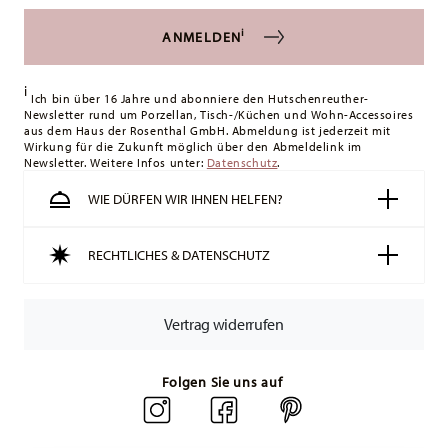
können Sie die Lieferkosten
hier einsehen
.
i
ANMELDEN
Vereinigtes Königreich:
Für Lieferungen ins Vereinigte
Königreich liegt der Mindestbestellwert bei £135, die
i
Lieferung erfolgt versandkostenfrei.
Ich bin über 16 Jahre und abonniere den Hutschenreuther-
Newsletter rund um Porzellan, Tisch-/Küchen und Wohn-Accessoires
Schweiz:
Lieferungen in die Schweiz sind ab 49,90 CHF
aus dem Haus der Rosenthal GmbH. Abmeldung ist jederzeit mit
versandkostenfrei. Unter einem Bestellwert von 49,90 CHF
Wirkung für die Zukunft möglich über den Abmeldelink im
Newsletter. Weitere Infos unter:
liegen die Versandkosten bei 36,90 CHF.
Datenschutz
.
Tracking:
Sie erhalten per E-Mail einen Trackingcode, sobald
WIE DÜRFEN WIR IHNEN HELFEN?
Ihr Paket auf die Reise geht.
Lieferzeit innerhalb Deutschlands:
3-5 Werktage für
RECHTLICHES & DATENSCHUTZ
vorrätige Artikel. Sie können die Lieferzeiten in andere
Länder
hier einsehen
.
Retouren:
Für Retouren nutzen Sie bitte
Vertrag widerrufen
unseren
Retourenservice
.
Folgen Sie uns auf