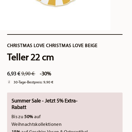
CHRISTMAS LOVE CHRISTMAS LOVE BEIGE
Teller 22 cm
Price reduced from
to
6,93 €
9,90 €
-30%
30-Tage-Bestpreis:
9,90 €
Summer Sale - Jetzt 5% Extra-
Rabatt
Bis zu
50%
auf
Weihnachtskollektionen
15%
auf Geschirr, Vasen & Osterartikel