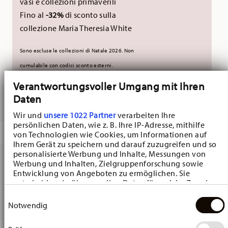
vasi e collezioni primaverili
Fino al
-32%
di sconto sulla
collezione Maria Theresia White
Sono escluse le collezioni di Natale 2026. Non
cumulabile con codici sconto esterni.
Verantwortungsvoller Umgang mit Ihren
Daten
CONSEGNATO IN 5-7 GIORNI LAVORATIVI
Wir und
unsere 1022 Partner
verarbeiten Ihre
persönlichen Daten, wie z. B. Ihre IP-Adresse, mithilfe
DESCRIZIONE
von Technologien wie Cookies, um Informationen auf
Ihrem Gerät zu speichern und darauf zuzugreifen und so
personalisierte Werbung und Inhalte, Messungen von
Werbung und Inhalten, Zielgruppenforschung sowie
Entwicklung von Angeboten zu ermöglichen. Sie
Hutschenreuther Christmas Love Christmas Love beige
entscheiden darüber, wer Ihre Daten für welche Zwecke
Piatto piano - Rotondo - Ø 21,7 cm - h 2,0 cm, Porcellana
nutzt. Sie können Ihre Einwilligung jederzeit über die
Einwilligungsauswahl
Cookie-Erklärung oder durch Klicken auf das Privacy
Notwendig
Trigger Symbol ändern oder widerrufen