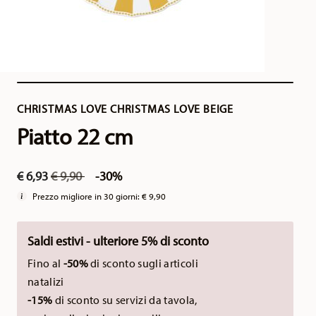
CHRISTMAS LOVE CHRISTMAS LOVE BEIGE
Piatto 22 cm
Price reduced from
to
€ 6,93
€ 9,90
-30%
Prezzo migliore in 30 giorni:
€ 9,90
Saldi estivi - ulteriore 5% di sconto
Fino al
-50%
di sconto sugli articoli
natalizi
-15%
di sconto su servizi da tavola,