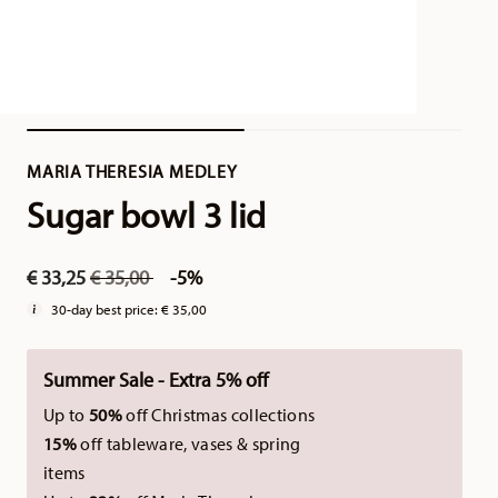
MARIA THERESIA MEDLEY
Sugar bowl 3 lid
Price reduced from
to
€ 33,25
€ 35,00
-5%
30-day best price:
€ 35,00
Summer Sale - Extra 5% off
Up to
50%
off Christmas collections
15%
off tableware, vases & spring
items