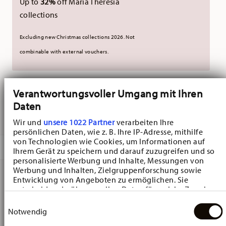
Up to
32%
off Maria Theresia
collections
Excluding new Christmas collections 2026. Not
combinable with external vouchers.
NOT AVAILABLE
Verantwortungsvoller Umgang mit Ihren
Daten
NOTIFY ME
Wir und
unsere 1022 Partner
verarbeiten Ihre
persönlichen Daten, wie z. B. Ihre IP-Adresse, mithilfe
von Technologien wie Cookies, um Informationen auf
DESCRIPTION
Ihrem Gerät zu speichern und darauf zuzugreifen und so
personalisierte Werbung und Inhalte, Messungen von
Werbung und Inhalten, Zielgruppenforschung sowie
Entwicklung von Angeboten zu ermöglichen. Sie
Hutschenreuther Maria Theresia Medley Lid - Round - Ø
entscheiden darüber, wer Ihre Daten für welche Zwecke
nutzt. Sie können Ihre Einwilligung jederzeit über die
Einwilligungsauswahl
9,3 cm - h 5,4 cm, Porcelain Yellow
Cookie-Erklärung oder durch Klicken auf das Privacy
Notwendig
Trigger Symbol ändern oder widerrufen