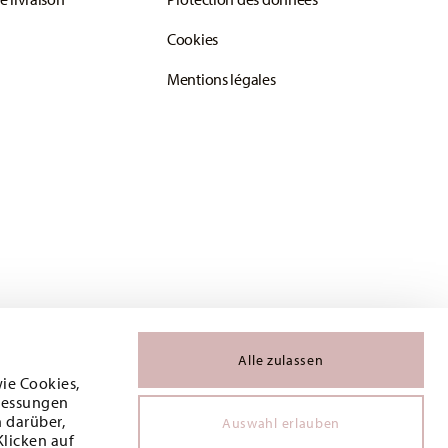
Cookies
Mentions légales
Alle zulassen
wie Cookies,
 Messungen
 darüber,
Auswahl erlauben
Klicken auf