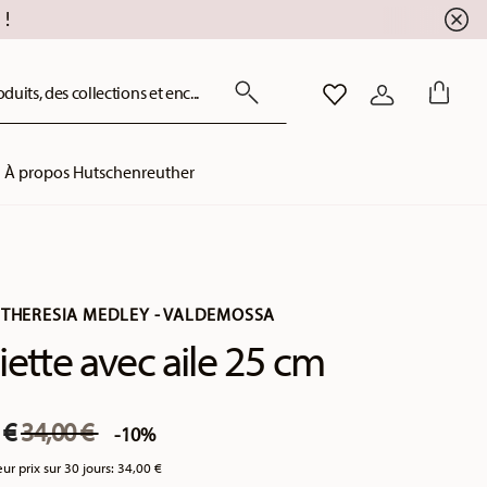
!
uits, des collections et enc...
LISTE DE SOUHAITS
CONNEXION
À propos Hutschenreuther
 THERESIA MEDLEY - VALDEMOSSA
iette avec aile 25 cm
Price reduced from
to
 €
34,00 €
-10%
eur prix sur 30 jours:
34,00 €