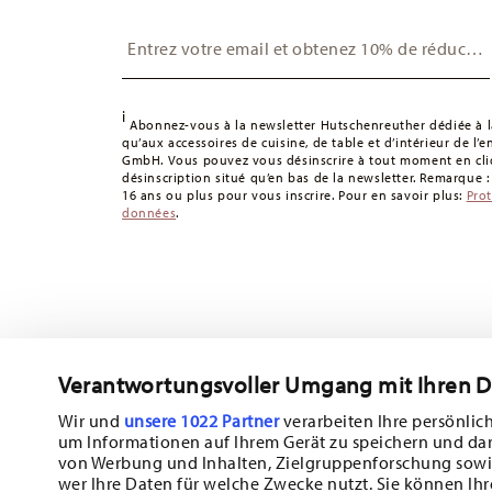
Suisse :
Les livraisons en Suisse sont gratuites à partir
Insert your email to register for the newsletters
49,90 CHF, les frais de livraison s'élèvent à 36,90 CHF.
Suivi :
Vous recevrez un code de suivi par e-mail dès que 
Délai de livraison en France :
5-7 jours ouvrables pour le
délais de livraison vers d'autres pays
ici
.
i
Abonnez-vous à la newsletter Hutschenreuther dédiée à la
Retours :
Pour les retours, veuillez utiliser notre
service 
qu’aux accessoires de cuisine, de table et d’intérieur de l’
GmbH. Vous pouvez vous désinscrire à tout moment en cliq
désinscription situé qu’en bas de la newsletter. Remarque 
16 ans ou plus pour vous inscrire. Pour en savoir plus:
Pro
données
.
Verantwortungsvoller Umgang mit Ihren 
Abonnez-vous à notre newsletter et recevez une réduction d
Wir und
unsere 1022 Partner
verarbeiten Ihre persönlich
um Informationen auf Ihrem Gerät zu speichern und da
Tiens-toi au courant des nouveautés, de
von Werbung und Inhalten, Zielgruppenforschung sowi
wer Ihre Daten für welche Zwecke nutzt. Sie können Ihr