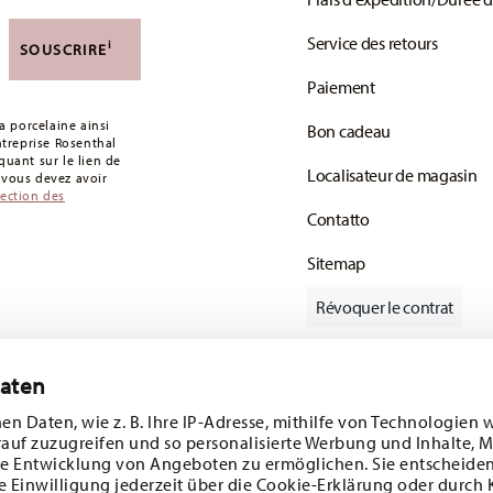
 de 49,90 CHF. Pour toute commande inférieure à
Service des retours
i
SOUSCRIRE
votre colis aura été expédié.
Paiement
s articles en stock. Vous pouvez consulter les
 porcelaine ainsi
Bon cadeau
de retour
.
entreprise Rosenthal
uant sur le lien de
Localisateur de magasin
: vous devez avoir
tection des
Contatto
Sitemap
Révoquer le contrat
Daten
Suivez-nous sur
e 10%!
en Daten, wie z. B. Ihre IP-Adresse, mithilfe von Technologien 
rauf zuzugreifen und so personalisierte Werbung und Inhalte,
s tendances et
e Entwicklung von Angeboten zu ermöglichen. Sie entscheiden
e Einwilligung jederzeit über die Cookie-Erklärung oder durch 