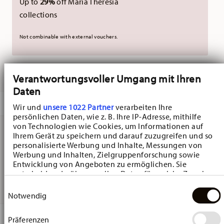
Up to
29%
off Maria Theresia
collections
Not combinable with external vouchers.
DELIVERED IN 3-5 WORKING DAYS
Verantwortungsvoller Umgang mit Ihren
Daten
DESCRIPTION
Wir und
unsere 1022 Partner
verarbeiten Ihre
persönlichen Daten, wie z. B. Ihre IP-Adresse, mithilfe
von Technologien wie Cookies, um Informationen auf
Ihrem Gerät zu speichern und darauf zuzugreifen und so
Hutschenreuther Maria Theresia Medley - Valdemossa
personalisierte Werbung und Inhalte, Messungen von
Werbung und Inhalten, Zielgruppenforschung sowie
Dinner plate - Round - Ø 24,5 cm - h 3,2 cm, Porcelain
Entwicklung von Angeboten zu ermöglichen. Sie
entscheiden darüber, wer Ihre Daten für welche Zwecke
Yellow
nutzt. Sie können Ihre Einwilligung jederzeit über die
Einwilligungsauswahl
Cookie-Erklärung oder durch Klicken auf das Privacy
Notwendig
Trigger Symbol ändern oder widerrufen
DETAILS
Präferenzen
Wenn Sie es erlauben, würden wir auch gerne: