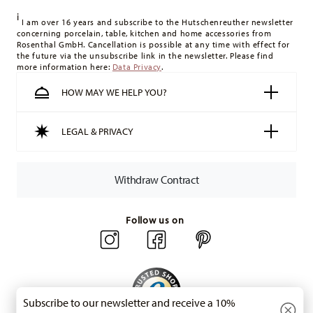
delivery costs
here
.
i
United Kingdom:
For deliveries to the United Kingdom, the
I am over 16 years and subscribe to the Hutschenreuther newsletter
concerning porcelain, table, kitchen and home accessories from
minimum order value is £135, and delivery is free of charge.
Rosenthal GmbH. Cancellation is possible at any time with effect for
Switzerland:
delivery is free of charge for orders over 49,90
the future via the unsubscribe link in the newsletter. Please find
more information here:
Data Privacy
.
CHF. If the value of your purchase is less than 49,90 CHF,
delivery charges are 36,90 CHF.
HOW MAY WE HELP YOU?
Tracking:
You will receive a tracking code by e-mail as soon
as your parcel is dispatched.
LEGAL & PRIVACY
Delivery time:
3-5 working days for delivery within Germany
for items in stock. You can view delivery times to other
countries
here
.
Withdraw Contract
Returns:
For returns, please use our
returns service
.
Follow us on
Subscribe to our newsletter and receive a 10%