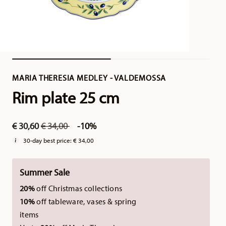
MARIA THERESIA MEDLEY - VALDEMOSSA
Rim plate 25 cm
Price reduced from
to
€ 30,60
€ 34,00
-10%
30-day best price:
€ 34,00
Summer Sale
20%
off Christmas collections
10%
off tableware, vases & spring
items