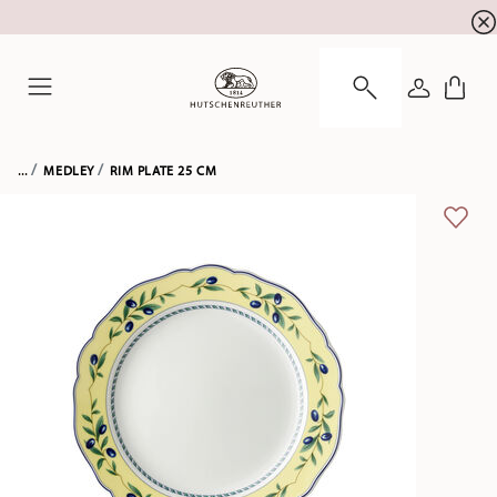
newsletter registration
10 % discount for your
!
LOGIN
Menu
...
MEDLEY
RIM PLATE 25 CM
ADD 