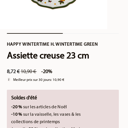
HAPPY WINTERTIME H. WINTERTIME GREEN
Assiette creuse 23 cm
Price reduced from
to
8,72 €
10,90 €
-20%
Meilleur prix sur 30 jours:
10,90 €
Soldes d'été
-20 %
sur les articles de Noël
-10 %
sur la vaisselle, les vases & les
collections de printemps