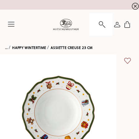
l'inscription à la newslett
10 % de réduction pour
CONNEXI
Menu
...
HAPPY WINTERTIME
ASSIETTE CREUSE 23 CM
LIST