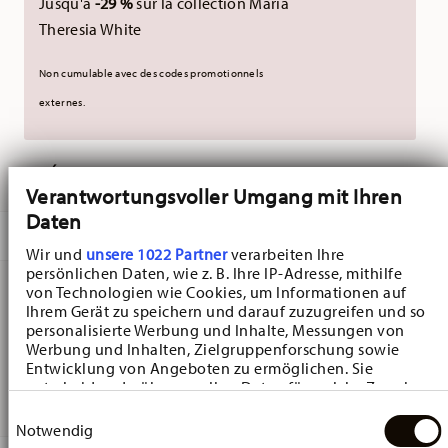
Jusqu'à
-29 %
sur la collection Maria
Theresia White
Non cumulable avec des codes promotionnels
externes.
LIVRÉ EN 5-7 JOURS OUVRABLES
Verantwortungsvoller Umgang mit Ihren
Daten
DESCRIPTION
Wir und
unsere 1022 Partner
verarbeiten Ihre
persönlichen Daten, wie z. B. Ihre IP-Adresse, mithilfe
von Technologien wie Cookies, um Informationen auf
Ihrem Gerät zu speichern und darauf zuzugreifen und so
Hutschenreuther Happy Wintertime H. Wintertime Green
personalisierte Werbung und Inhalte, Messungen von
Assiette creuse - Rond - Ø 23,6 cm - h 4,7 cm - 0,280 l,
Werbung und Inhalten, Zielgruppenforschung sowie
Entwicklung von Angeboten zu ermöglichen. Sie
Porcelaine
entscheiden darüber, wer Ihre Daten für welche Zwecke
nutzt. Sie können Ihre Einwilligung jederzeit über die
Einwilligungsauswahl
Cookie-Erklärung oder durch Klicken auf das Privacy
Notwendig
Trigger Symbol ändern oder widerrufen