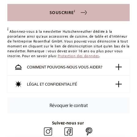
s'appliquent. Pour les livraisons en France, ceux-ci s'élèvent
à 12,90 €. Pour tous les autres pays, vous pouvez consulter
i
SOUSCRIRE
les frais de livraison
ici
.
Royaume-Uni :
Pour les livraisons au Royaume-Uni, le
i
montant minimum de commande est de 135 £. La livraison
Abonnez-vous à la newsletter Hutschenreuther dédiée à la
porcelaine ainsi qu’aux accessoires de cuisine, de table et d’intérieur
est offerte.
de l’entreprise Rosenthal GmbH. Vous pouvez vous désinscrire à tout
Suisse :
Les livraisons en Suisse sont gratuites à partir de
moment en cliquant sur le lien de désinscription situé qu’en bas de la
newsletter. Remarque : vous devez avoir 16 ans ou plus pour vous
49,90 CHF. Pour toute commande inférieure à 49,90 CHF, les
inscrire. Pour en savoir plus:
Protection des données
.
frais de livraison s'élèvent à 36,90 CHF.
Suivi :
Vous recevrez un code de suivi par e-mail dès que
COMMENT POUVONS-NOUS VOUS AIDER?
votre colis aura été expédié.
Délai de livraison en France :
5-7 jours ouvrables pour les
LÉGAL ET CONFIDENTIALITÉ
articles en stock. Vous pouvez consulter les délais de
livraison vers d'autres pays
ici
.
Retours :
Pour les retours, veuillez utiliser notre
service de
Révoquer le contrat
retour
.
Suivez-nous sur