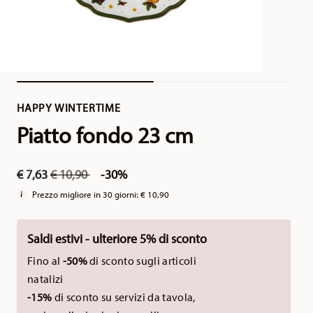
HAPPY WINTERTIME
Piatto fondo 23 cm
Price reduced from
to
€ 7,63
€ 10,90
-30%
Prezzo migliore in 30 giorni:
€ 10,90
Saldi estivi - ulteriore 5% di sconto
Fino al
-50%
di sconto sugli articoli
natalizi
-15%
di sconto su servizi da tavola,