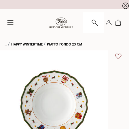
SALDI ESTIVI! Approfitta di un ulteriore 5% di sc
☀️
ACCEDI
Menu
...
HAPPY WINTERTIME
PIATTO FONDO 23 CM
LISTA