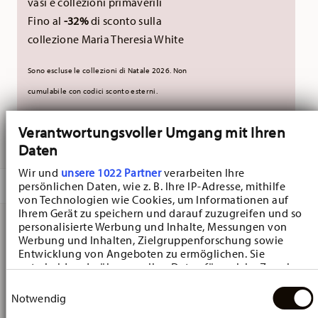
vasi e collezioni primaverili
Fino al
-32%
di sconto sulla
collezione Maria Theresia White
Sono escluse le collezioni di Natale 2026. Non
cumulabile con codici sconto esterni.
Verantwortungsvoller Umgang mit Ihren
CONSEGNATO IN 5-7 GIORNI LAVORATIVI
Daten
Wir und
unsere 1022 Partner
verarbeiten Ihre
DESCRIZIONE
persönlichen Daten, wie z. B. Ihre IP-Adresse, mithilfe
von Technologien wie Cookies, um Informationen auf
Ihrem Gerät zu speichern und darauf zuzugreifen und so
personalisierte Werbung und Inhalte, Messungen von
Werbung und Inhalten, Zielgruppenforschung sowie
Hutschenreuther Happy Wintertime H. Wintertime Green
Entwicklung von Angeboten zu ermöglichen. Sie
Piatto fondo - Rotondo - Ø 23,6 cm - h 4,7 cm - 0,280 l,
entscheiden darüber, wer Ihre Daten für welche Zwecke
nutzt. Sie können Ihre Einwilligung jederzeit über die
Einwilligungsauswahl
Porcellana
Cookie-Erklärung oder durch Klicken auf das Privacy
Notwendig
Trigger Symbol ändern oder widerrufen