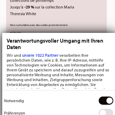
collections de printemps
Jusqu'à
-29 %
sur la collection Maria
Theresia White
Non cumulable avec des codes promotionnels
externes.
Verantwortungsvoller Umgang mit Ihren
Daten
LIVRÉ EN 5-7 JOURS OUVRABLES
Wir und
unsere 1022 Partner
verarbeiten Ihre
persönlichen Daten, wie z. B. Ihre IP-Adresse, mithilfe
von Technologien wie Cookies, um Informationen auf
DESCRIPTION
Ihrem Gerät zu speichern und darauf zuzugreifen und so
personalisierte Werbung und Inhalte, Messungen von
Werbung und Inhalten, Zielgruppenforschung sowie
Entwicklung von Angeboten zu ermöglichen. Sie
Hutschenreuther Sammelserie 2025 Alle Jahre wieder
entscheiden darüber, wer Ihre Daten für welche Zwecke
nutzt. Sie können Ihre Einwilligung jederzeit über die
Snow sphere - Ø 7,9 cm - h 11,7 cm, Porcelaine
Einwilligungsauswahl
Cookie-Erklärung oder durch Klicken auf das Privacy
Notwendig
Trigger Symbol ändern oder widerrufen
Präferenzen
Wenn Sie es erlauben, würden wir auch gerne: