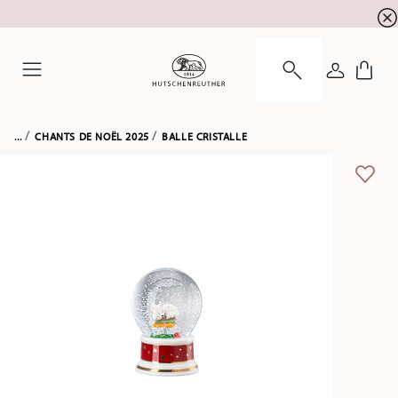
l'inscription à la newslett
10 % de réduction pour
CONNEXI
Menu
...
CHANTS DE NOËL 2025
BALLE CRISTALLE
LIST