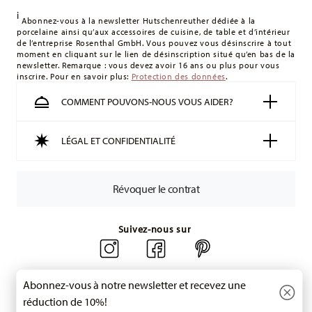
Royaume-Uni :
Pour les livraisons au Royaume-Uni, le
i
montant minimum de commande est de 135 £. La livraison
Abonnez-vous à la newsletter Hutschenreuther dédiée à la
porcelaine ainsi qu’aux accessoires de cuisine, de table et d’intérieur
est offerte.
de l’entreprise Rosenthal GmbH. Vous pouvez vous désinscrire à tout
Suisse :
Les livraisons en Suisse sont gratuites à partir de
moment en cliquant sur le lien de désinscription situé qu’en bas de la
newsletter. Remarque : vous devez avoir 16 ans ou plus pour vous
49,90 CHF. Pour toute commande inférieure à 49,90 CHF, les
inscrire. Pour en savoir plus:
Protection des données
.
frais de livraison s'élèvent à 36,90 CHF.
Suivi :
Vous recevrez un code de suivi par e-mail dès que
COMMENT POUVONS-NOUS VOUS AIDER?
votre colis aura été expédié.
Délai de livraison en France :
5-7 jours ouvrables pour les
LÉGAL ET CONFIDENTIALITÉ
articles en stock. Vous pouvez consulter les délais de
livraison vers d'autres pays
ici
.
Retours :
Pour les retours, veuillez utiliser notre
service de
Révoquer le contrat
retour
.
Suivez-nous sur
Abonnez-vous à notre newsletter et recevez une
réduction de 10%!