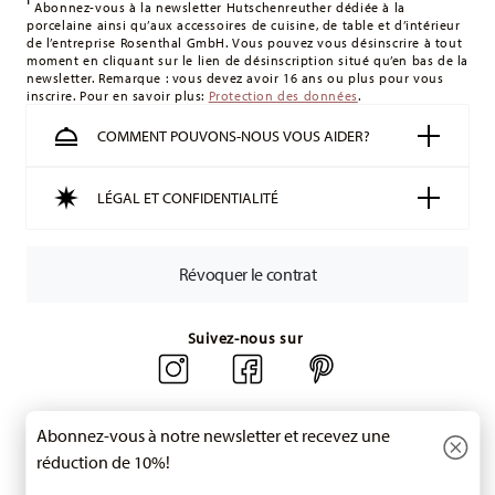
montant minimum de commande est de 135 £. La livraison
Abonnez-vous à la newsletter Hutschenreuther dédiée à la
porcelaine ainsi qu’aux accessoires de cuisine, de table et d’intérieur
est offerte.
de l’entreprise Rosenthal GmbH. Vous pouvez vous désinscrire à tout
Suisse :
Les livraisons en Suisse sont gratuites à partir de
moment en cliquant sur le lien de désinscription situé qu’en bas de la
newsletter. Remarque : vous devez avoir 16 ans ou plus pour vous
49,90 CHF. Pour toute commande inférieure à 49,90 CHF, les
inscrire. Pour en savoir plus:
Protection des données
.
frais de livraison s'élèvent à 36,90 CHF.
Suivi :
Vous recevrez un code de suivi par e-mail dès que
COMMENT POUVONS-NOUS VOUS AIDER?
votre colis aura été expédié.
Délai de livraison en France :
5-7 jours ouvrables pour les
LÉGAL ET CONFIDENTIALITÉ
articles en stock. Vous pouvez consulter les délais de
livraison vers d'autres pays
ici
.
Retours :
Pour les retours, veuillez utiliser notre
service de
Révoquer le contrat
retour
.
Suivez-nous sur
Abonnez-vous à notre newsletter et recevez une
réduction de 10%!