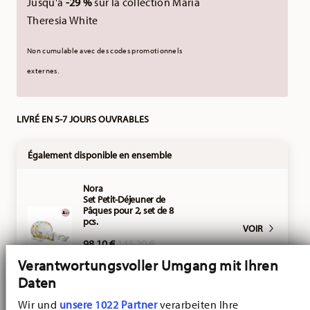
Jusqu'à
-29 %
sur la collection Maria
Theresia White
Non cumulable avec des codes promotionnels
externes.
LIVRÉ EN 5-7 JOURS OUVRABLES
Également disponible en ensemble
Nora
Set Petit-Déjeuner de
Pâques pour 2, set de 8
pcs.
VOIR
Price reduced from
to
98,10 €
145,20 €
-25%
Verantwortungsvoller Umgang mit Ihren
Daten
Nora
Wir und
unsere 1022 Partner
verarbeiten Ihre
Set Petit-Déjeuner de