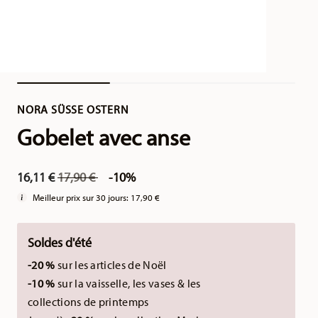
NORA SÜSSE OSTERN
Gobelet avec anse
Price reduced from
to
16,11 €
17,90 €
-10%
Meilleur prix sur 30 jours:
17,90 €
Soldes d'été
-20 %
sur les articles de Noël
-10 %
sur la vaisselle, les vases & les
collections de printemps