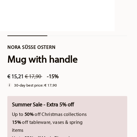
NORA SÜSSE OSTERN
Mug with handle
Price reduced from
to
€ 15,21
€ 17,90
-15%
30-day best price:
€ 17,90
Summer Sale - Extra 5% off
Up to
50%
off Christmas collections
15%
off tableware, vases & spring
items