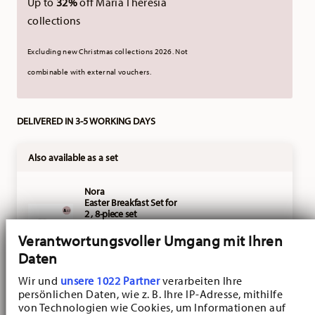
Up to
32%
off Maria Theresia
collections
Excluding new Christmas collections 2026. Not
combinable with external vouchers.
DELIVERED IN 3-5 WORKING DAYS
Also available as a set
Nora
Easter Breakfast Set for
2 , 8-piece set
VIEW
Price reduced from
to
€ 92,65
€ 145,20
Verantwortungsvoller Umgang mit Ihren
-25%
Daten
Wir und
unsere 1022 Partner
verarbeiten Ihre
Nora
persönlichen Daten, wie z. B. Ihre IP-Adresse, mithilfe
Easter Breakfast Set for
von Technologien wie Cookies, um Informationen auf
2 , 7-piece set