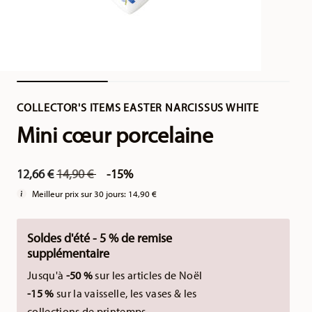
COLLECTOR'S ITEMS EASTER NARCISSUS WHITE
Mini cœur porcelaine
Price reduced from
to
12,66 €
14,90 €
-15%
Meilleur prix sur 30 jours:
14,90 €
Soldes d'été - 5 % de remise
supplémentaire
Jusqu'à
-50 %
sur les articles de Noël
-15 %
sur la vaisselle, les vases & les
collections de printemps