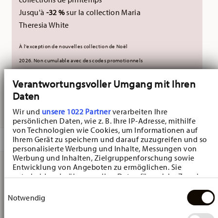
Jusqu'à
-32 %
sur la collection Maria
Theresia White
À l'exception de nouvelles collection de Noël
2026.
Non cumulable avec des codes promotionnels
externes.
Verantwortungsvoller Umgang mit Ihren
Daten
LIVRÉ EN 5-7 JOURS OUVRABLES
Wir und
unsere 1022 Partner
verarbeiten Ihre
persönlichen Daten, wie z. B. Ihre IP-Adresse, mithilfe
von Technologien wie Cookies, um Informationen auf
Ihrem Gerät zu speichern und darauf zuzugreifen und so
DESCRIPTION
personalisierte Werbung und Inhalte, Messungen von
Werbung und Inhalten, Zielgruppenforschung sowie
Entwicklung von Angeboten zu ermöglichen. Sie
entscheiden darüber, wer Ihre Daten für welche Zwecke
Hutschenreuther Frühlingsgrüsse Narzisse weiss
nutzt. Sie können Ihre Einwilligung jederzeit über die
Einwilligungsauswahl
Miniature heart - Coeur - Ø 4,7 cm - h 5,4 cm, Porcelaine
Cookie-Erklärung oder durch Klicken auf das Privacy
Notwendig
Trigger Symbol ändern oder widerrufen