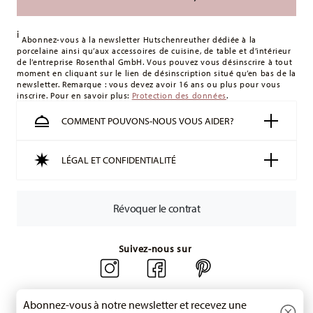
les frais de livraison
ici
.
Royaume-Uni :
Pour les livraisons au Royaume-Uni, le
i
montant minimum de commande est de 135 £. La livraison
Abonnez-vous à la newsletter Hutschenreuther dédiée à la
porcelaine ainsi qu’aux accessoires de cuisine, de table et d’intérieur
est offerte.
de l’entreprise Rosenthal GmbH. Vous pouvez vous désinscrire à tout
Suisse :
Les livraisons en Suisse sont gratuites à partir de
moment en cliquant sur le lien de désinscription situé qu’en bas de la
newsletter. Remarque : vous devez avoir 16 ans ou plus pour vous
49,90 CHF. Pour toute commande inférieure à 49,90 CHF, les
inscrire. Pour en savoir plus:
Protection des données
.
frais de livraison s'élèvent à 36,90 CHF.
Suivi :
Vous recevrez un code de suivi par e-mail dès que
COMMENT POUVONS-NOUS VOUS AIDER?
votre colis aura été expédié.
Délai de livraison en France :
5-7 jours ouvrables pour les
LÉGAL ET CONFIDENTIALITÉ
articles en stock. Vous pouvez consulter les délais de
livraison vers d'autres pays
ici
.
Retours :
Pour les retours, veuillez utiliser notre
service de
Révoquer le contrat
retour
.
Suivez-nous sur
Abonnez-vous à notre newsletter et recevez une