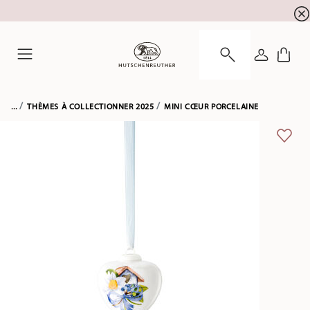
SOLDES D'ÉTÉ ! Profitez de 5 % de remise suppl
☀️
CONNEXI
Menu
...
THÈMES À COLLECTIONNER 2025
MINI CŒUR PORCELAINE
LIST