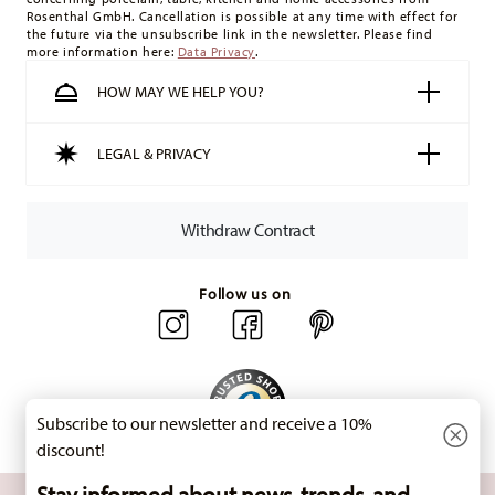
minimum order value is £135, and delivery is free of charge.
Rosenthal GmbH. Cancellation is possible at any time with effect for
Switzerland:
delivery is free of charge for orders over 49,90
the future via the unsubscribe link in the newsletter. Please find
more information here:
Data Privacy
.
CHF. If the value of your purchase is less than 49,90 CHF,
delivery charges are 36,90 CHF.
HOW MAY WE HELP YOU?
Tracking:
You will receive a tracking code by e-mail as soon
as your parcel is dispatched.
LEGAL & PRIVACY
Delivery time:
3-5 working days for delivery within Germany
for items in stock. You can view delivery times to other
countries
here
.
Withdraw Contract
Returns:
For returns, please use our
returns service
.
Follow us on
Subscribe to our newsletter and receive a 10%
discount!
Stay informed about news, trends, and