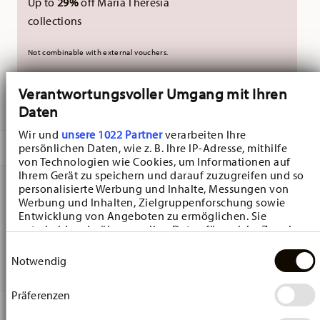
Up to
29%
off Maria Theresia
collections
Not combinable with external vouchers.
Verantwortungsvoller Umgang mit Ihren
DELIVERED IN 3-5 WORKING DAYS
Daten
Wir und
unsere 1022 Partner
verarbeiten Ihre
DESCRIPTION
persönlichen Daten, wie z. B. Ihre IP-Adresse, mithilfe
von Technologien wie Cookies, um Informationen auf
Ihrem Gerät zu speichern und darauf zuzugreifen und so
personalisierte Werbung und Inhalte, Messungen von
Werbung und Inhalten, Zielgruppenforschung sowie
Hutschenreuther Frühlingsgrüsse Narzisse weiss
Entwicklung von Angeboten zu ermöglichen. Sie
Miniature heart - Heart - Ø 4,7 cm - h 5,4 cm, Porcelain
entscheiden darüber, wer Ihre Daten für welche Zwecke
nutzt. Sie können Ihre Einwilligung jederzeit über die
Einwilligungsauswahl
Multicolor
Cookie-Erklärung oder durch Klicken auf das Privacy
Notwendig
Trigger Symbol ändern oder widerrufen
Präferenzen
Wenn Sie es erlauben, würden wir auch gerne:
DETAILS
Informationen über Ihre geografische Lage