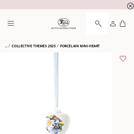
newsletter registration
10 % discount for your
!
LOGIN
Menu
...
COLLECTIVE THEMES 2025
PORCELAIN MINI-HEART
ADD 