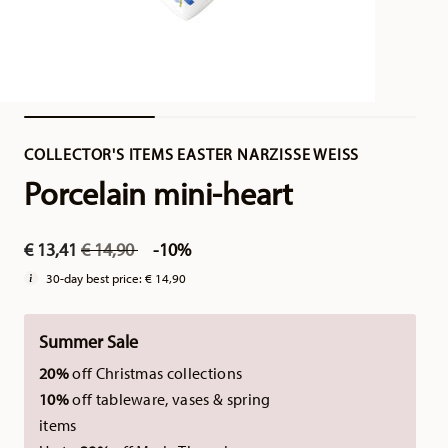
COLLECTOR'S ITEMS EASTER NARZISSE WEISS
Porcelain mini-heart
Price reduced from
to
€ 13,41
€ 14,90
-10%
30-day best price:
€ 14,90
Summer Sale
20%
off Christmas collections
10%
off tableware, vases & spring
items