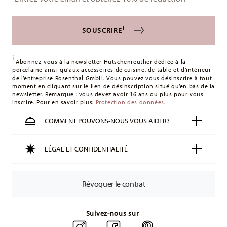
alimentaire
s'appliquent. Pour les livraisons en France, ceux-ci s'élèvent
à 12,90 €. Pour tous les autres pays, vous pouvez consulter
i
SOUSCRIRE
les frais de livraison
ici
.
Royaume-Uni :
Pour les livraisons au Royaume-Uni, le
i
montant minimum de commande est de 135 £. La livraison
Abonnez-vous à la newsletter Hutschenreuther dédiée à la
porcelaine ainsi qu’aux accessoires de cuisine, de table et d’intérieur
est offerte.
de l’entreprise Rosenthal GmbH. Vous pouvez vous désinscrire à tout
Suisse :
Les livraisons en Suisse sont gratuites à partir de
moment en cliquant sur le lien de désinscription situé qu’en bas de la
newsletter. Remarque : vous devez avoir 16 ans ou plus pour vous
49,90 CHF. Pour toute commande inférieure à 49,90 CHF, les
inscrire. Pour en savoir plus:
Protection des données
.
frais de livraison s'élèvent à 36,90 CHF.
Suivi :
Vous recevrez un code de suivi par e-mail dès que
COMMENT POUVONS-NOUS VOUS AIDER?
votre colis aura été expédié.
Délai de livraison en France :
5-7 jours ouvrables pour les
LÉGAL ET CONFIDENTIALITÉ
articles en stock. Vous pouvez consulter les délais de
livraison vers d'autres pays
ici
.
Retours :
Pour les retours, veuillez utiliser notre
service de
Révoquer le contrat
retour
.
Suivez-nous sur