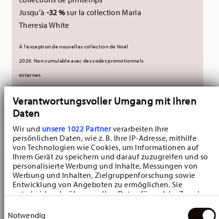
Jusqu'à
-32 %
sur la collection Maria
Theresia White
À l'exception de nouvelles collection de Noël
2026.
Non cumulable avec des codes promotionnels
externes.
Verantwortungsvoller Umgang mit Ihren
LIVRÉ EN 5-7 JOURS OUVRABLES
Daten
Wir und
unsere 1022 Partner
verarbeiten Ihre
persönlichen Daten, wie z. B. Ihre IP-Adresse, mithilfe
DESCRIPTION
von Technologien wie Cookies, um Informationen auf
Ihrem Gerät zu speichern und darauf zuzugreifen und so
personalisierte Werbung und Inhalte, Messungen von
Werbung und Inhalten, Zielgruppenforschung sowie
Hutschenreuther Maria Theresia Weiss Plat à tarte -
Entwicklung von Angeboten zu ermöglichen. Sie
entscheiden darüber, wer Ihre Daten für welche Zwecke
Rectangulaire - Ø 33,8 cm - h 2,2 cm, Porcelaine
nutzt. Sie können Ihre Einwilligung jederzeit über die
Einwilligungsauswahl
Cookie-Erklärung oder durch Klicken auf das Privacy
Notwendig