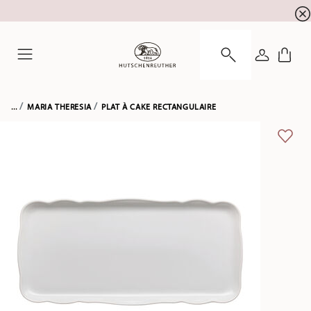
SOLDES D'ÉTÉ ! Profitez de 5 % de remise suppl
☀️
CONNEXI
Menu
...
MARIA THERESIA
PLAT À CAKE RECTANGULAIRE
LIST