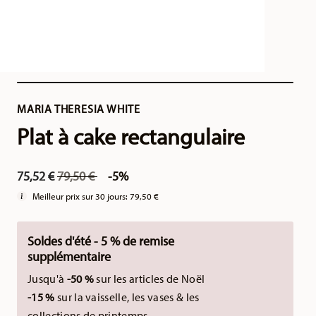
MARIA THERESIA WHITE
Plat à cake rectangulaire
Price reduced from
to
75,52 €
79,50 €
-5%
Meilleur prix sur 30 jours:
79,50 €
Soldes d'été - 5 % de remise
supplémentaire
Jusqu'à
-50 %
sur les articles de Noël
-15 %
sur la vaisselle, les vases & les
collections de printemps